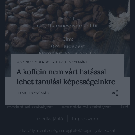
KAPCSOLAT
Email:
info@hamuesgyemant.hu
Cím:
1024 Budapest,
Margit krt. 5/A, 3. em. 1. a
2023. NOVEMBER 30. ● HAMU ÉS GYÉMÁNT
A koffein nem várt hatással
Egy amerikai kutatás szerint a koffein
lehet tanulási képességeinkre
rendszeres bevitele nem tesz jót az
© 2025 All rights reserved.
emberi agy tanulási és megújulási
Powered by
HG Media
.
HAMU ÉS GYÉMÁNT
képességeinek.
moderálási szabályzat
adatvédelmi szabályzat
ászf
médiaajánló
impresszum
akadálymentességi megfelelőségi nyilatkozat