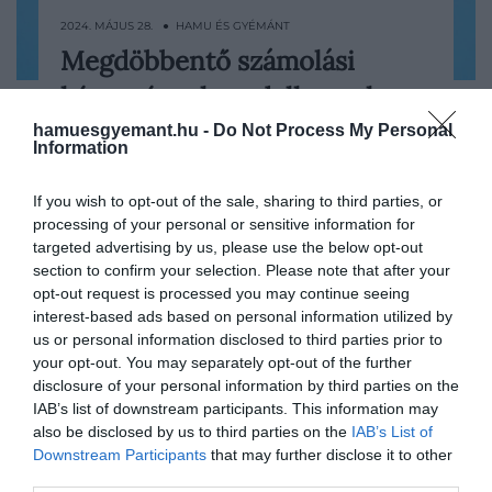
2024. MÁJUS 28. ● HAMU ÉS GYÉMÁNT
Megdöbbentő számolási
Régóta köztudott, hogy a varjúfélék
képességgel rendelkeznek a
családjába tartozó madarak rendkívül
kreatív és intelligens állatok. Egy új
varjak
hamuesgyemant.hu -
Do Not Process My Personal
Information
kutatás pedig most még jobban
HAMU ÉS GYÉMÁNT
megerősítette ezt az állítást, ugyanis
If you wish to opt-out of the sale, sharing to third parties, or
kiderült, hogy a varjak fejlett számolási
processing of your personal or sensitive information for
technikával bírnak.
targeted advertising by us, please use the below opt-out
section to confirm your selection. Please note that after your
opt-out request is processed you may continue seeing
interest-based ads based on personal information utilized by
us or personal information disclosed to third parties prior to
your opt-out. You may separately opt-out of the further
disclosure of your personal information by third parties on the
IAB’s list of downstream participants. This information may
also be disclosed by us to third parties on the
IAB’s List of
Downstream Participants
that may further disclose it to other
third parties.