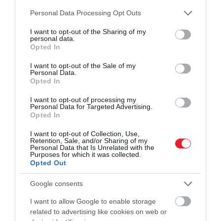
Please note that this website/app uses one or more Google
Personal Data Processing Opt Outs
services and may gather and store information including but
not limited to your visit or usage behaviour. You may click to
I want to opt-out of the Sharing of my
personal data.
grant or deny consent to Google and its third-party tags to
Opted In
use your data for below specified purposes in below Google
consent section.
I want to opt-out of the Sale of my
Personal Data.
Opted In
I want to opt-out of processing my
Personal Data for Targeted Advertising.
Opted In
I want to opt-out of Collection, Use,
Retention, Sale, and/or Sharing of my
Personal Data that Is Unrelated with the
Purposes for which it was collected.
Opted Out
Google consents
I want to allow Google to enable storage
related to advertising like cookies on web or