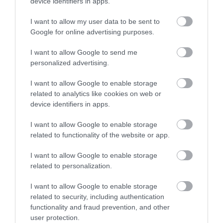
device identifiers in apps.
I want to allow my user data to be sent to
Google for online advertising purposes.
I want to allow Google to send me
personalized advertising.
2024. FEBRUÁR 13. ● HAMU ÉS GYÉMÁNT
A szemünk színe is
I want to allow Google to enable storage
Egy új kísérlet érdekes összefüggést tárt
related to analytics like cookies on web or
befolyásolhatja az olvasási…
fel a szemszín és a sötétben látás
device identifiers in apps.
képessége között. Ha a kutatók feltevése
HAMU ÉS GYÉMÁNT
beigazolódik, talán választ kaphatunk arra
I want to allow Google to enable storage
Művelődj, szórakozz, kíváncsiskodj, kóstolgass
is, milyen evolúciós előnnyel bírnak a
related to functionality of the website or app.
és ismerd meg a Hamu és Gyémánt világát!
világosabb tónusú szemek.
I want to allow Google to enable storage
related to personalization.
I want to allow Google to enable storage
ROVATOK
related to security, including authentication
functionality and fraud prevention, and other
Kultúra
user protection.