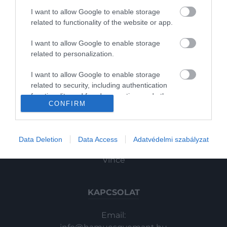
Pénz
I want to allow Google to enable storage
related to functionality of the website or app.
Gasztronómia
I want to allow Google to enable storage
Magazin
related to personalization.
I want to allow Google to enable storage
HG MEDIA
2022. OKTÓBER 31. ● PÁL GÁBOR
related to security, including authentication
functionality and fraud prevention, and other
Amikor 2 sárga lap után sem
Magazin-előfizetés
CONFIRM
A labdarúgó-világbajnokságok
user protection.
jött a piros – a foci vb-k…
történetében először rendeznek télen
Haszon
tornát. A téli vb a focirajongóknak egészen
PÁL GÁBOR
In
Data Deletion
Data Access
Adatvédelmi szabályzat
biztosan furcsa élmény lesz, mégsem ez
az egyetlen olyan történés az elmúlt
Vince
évtizedekben, amire a szurkolók
felhúzhatták a szemöldöküket. A katari
vb-re hangolódva pár részes
KAPCSOLAT
cikksorozattal…
Email: