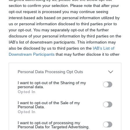
section to confirm your selection. Please note that after your
2022. NOVEMBER 14. ● PÁL GÁBOR
opt-out request is processed you may continue seeing
Az ellopott trófea és a
interest-based ads based on personal information utilized by
A labdarúgó-világbajnokságok
leghíresebb fejes – a foci vb-
us or personal information disclosed to third parties prior to
történetében először rendeznek télen
your opt-out. You may separately opt-out of the further
tornát. A téli vb a focirajongóknak egészen
k…
disclosure of your personal information by third parties on the
biztosan furcsa élmény lesz, mégsem ez
IAB’s list of downstream participants. This information may
PÁL GÁBOR
az egyetlen olyan történés az elmúlt
also be disclosed by us to third parties on the
IAB’s List of
évtizedekben, amire a szurkolók
Downstream Participants
that may further disclose it to other
third parties.
felhúzhatták a szemöldöküket. A katari
vb-re hangolódva pár részes
Please note that this website/app uses one or more Google
Personal Data Processing Opt Outs
cikksorozattal…
services and may gather and store information including but
not limited to your visit or usage behaviour. You may click to
I want to opt-out of the Sharing of my
personal data.
grant or deny consent to Google and its third-party tags to
Opted In
use your data for below specified purposes in below Google
consent section.
I want to opt-out of the Sale of my
Personal Data.
Opted In
I want to opt-out of processing my
Personal Data for Targeted Advertising.