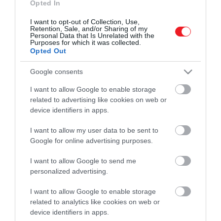
Opted In
I want to opt-out of Collection, Use,
Retention, Sale, and/or Sharing of my
Personal Data that Is Unrelated with the
Purposes for which it was collected.
Opted Out
Google consents
Művelődj, szórakozz, kíváncsiskodj, kóstolgass
I want to allow Google to enable storage
és ismerd meg a Hamu és Gyémánt világát!
related to advertising like cookies on web or
device identifiers in apps.
I want to allow my user data to be sent to
Google for online advertising purposes.
ROVATOK
I want to allow Google to send me
Kultúra
personalized advertising.
Tudomány
I want to allow Google to enable storage
related to analytics like cookies on web or
Utazás
device identifiers in apps.