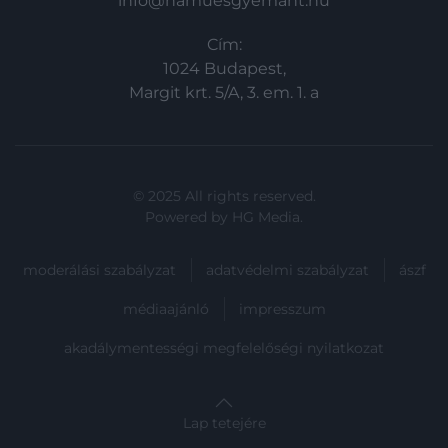
info@hamuesgyemant.hu
Cím:
1024 Budapest,
Margit krt. 5/A, 3. em. 1. a
© 2025 All rights reserved.
Powered by
HG Media
.
moderálási szabályzat
adatvédelmi szabályzat
ászf
médiaajánló
impresszum
akadálymentességi megfelelőségi nyilatkozat
Lap tetejére