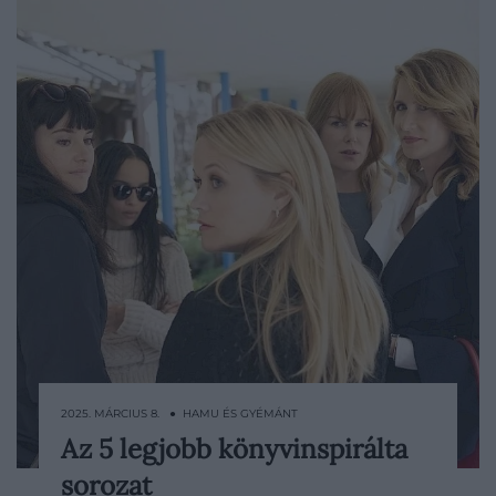
2025. MÁRCIUS 8. ● HAMU ÉS GYÉMÁNT
Az 5 legjobb könyvinspirálta
Egyre több regény esetében figyelhető
sorozat
meg, hogy az adaptáció nem filmre,