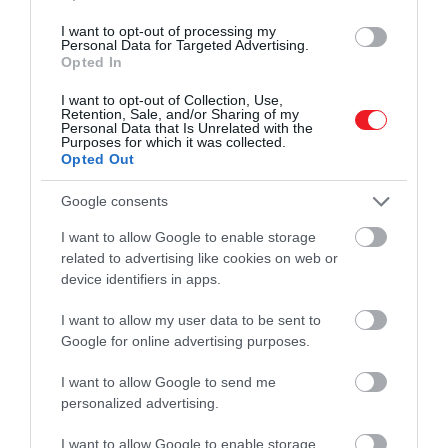
TURI DÁNIEL
két rész jött ki a legújabb évadból, de az
I want to opt-out of processing my
biztos, hogy az ezúttal Thaiföldön játszódó
Personal Data for Targeted Advertising.
Opted In
nyaralás is tele lesz izgalmas és váratlan
fordulatokkal és ahogy az első két
I want to opt-out of Collection, Use,
évadban, úgy most is rossz…
Retention, Sale, and/or Sharing of my
Personal Data that Is Unrelated with the
Purposes for which it was collected.
Opted Out
Google consents
I want to allow Google to enable storage
related to advertising like cookies on web or
device identifiers in apps.
I want to allow my user data to be sent to
Google for online advertising purposes.
I want to allow Google to send me
personalized advertising.
I want to allow Google to enable storage