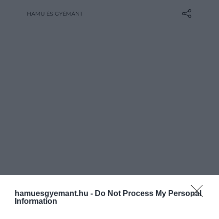
hanem tévéképernyőre történik. Ez
HAMU ÉS GYÉMÁNT
persze nem meglepő, hiszen 8-10-12
epizódban sokkal könnyebb elmesélni
egy-egy komplexebb történetet. De
vajon melyek a legjobb ilyen típusú
adaptációk? Elmondjuk!
hamuesgyemant.hu -
Do Not Process My Personal
Information