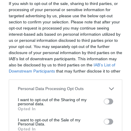
If you wish to opt-out of the sale, sharing to third parties, or
processing of your personal or sensitive information for
targeted advertising by us, please use the below opt-out
section to confirm your selection. Please note that after your
opt-out request is processed you may continue seeing
interest-based ads based on personal information utilized by
us or personal information disclosed to third parties prior to
your opt-out. You may separately opt-out of the further
disclosure of your personal information by third parties on the
IAB’s list of downstream participants. This information may
also be disclosed by us to third parties on the
IAB’s List of
Downstream Participants
that may further disclose it to other
third parties.
Please note that this website/app uses one or more Google
Personal Data Processing Opt Outs
services and may gather and store information including but
not limited to your visit or usage behaviour. You may click to
I want to opt-out of the Sharing of my
2025. FEBRUÁR 18. ● TURI DÁNIEL
personal data.
grant or deny consent to Google and its third-party tags to
Opted In
Ha nem bírsz várni egy hetet
use your data for below specified purposes in below Google
Mike White sorozatának, A Fehér
consent section.
az új részig: 6 sorozat, ami…
I want to opt-out of the Sale of my
Lótusznak immár a harmadik évadát
Personal Data.
Opted In
élvezhetik a rajongók. Bár egyelőre csak