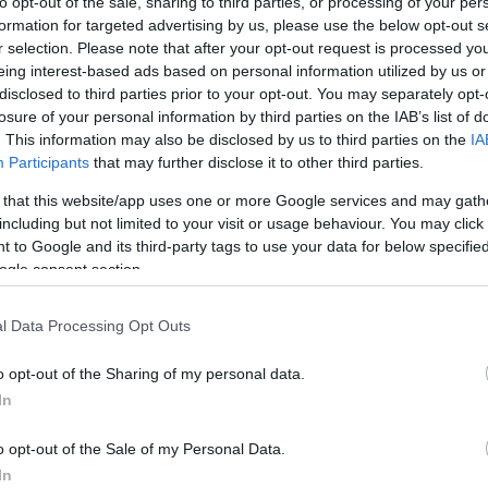
to opt-out of the sale, sharing to third parties, or processing of your per
formation for targeted advertising by us, please use the below opt-out s
r selection. Please note that after your opt-out request is processed y
eing interest-based ads based on personal information utilized by us or
disclosed to third parties prior to your opt-out. You may separately opt-
losure of your personal information by third parties on the IAB’s list of
. This information may also be disclosed by us to third parties on the
IA
Participants
that may further disclose it to other third parties.
 that this website/app uses one or more Google services and may gath
including but not limited to your visit or usage behaviour. You may click 
 to Google and its third-party tags to use your data for below specifi
ogle consent section.
l Data Processing Opt Outs
o opt-out of the Sharing of my personal data.
2023. JÚLIUS 10. ● HAMU ÉS GYÉMÁNT
In
Nem kérdés, melyik a
Rohamosan fejlesztik a
o opt-out of the Sale of my Personal Data.
legnépszerűbb webes
webböngészőket, aminek
In