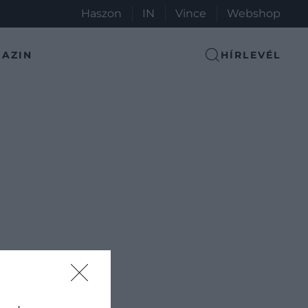
Haszon
IN
Vince
Webshop
AZIN
HÍRLEVÉL