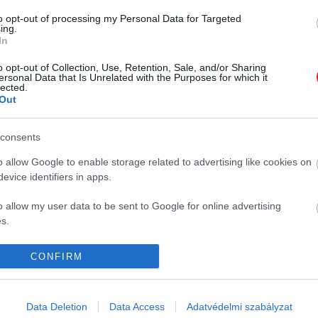
köszönhetőn felhasználók milliói
böngésző, de a…
to opt-out of processing my Personal Data for Targeted
válthatnak egyik webes keresőről a
ing.
HAMU ÉS GYÉMÁNT
másikra. Az erősorrendben változás
In
még nincs, de jelentős
o opt-out of Collection, Use, Retention, Sale, and/or Sharing
átrendeződések figyelhetők meg a
ersonal Data that Is Unrelated with the Purposes for which it
lected.
piacon.
Out
consents
K
HG MEDIA
o allow Google to enable storage related to advertising like cookies on
evice identifiers in apps.
Magazin-előfizetés
o allow my user data to be sent to Google for online advertising
y
Haszon
s.
In
to allow Google to send me personalized advertising.
CONFIRM
Vince
o allow Google to enable storage related to analytics like cookies on
evice identifiers in apps.
ómia
Data Deletion
Data Access
Adatvédelmi szabályzat