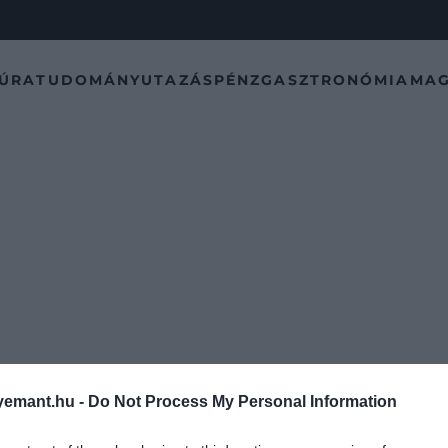
TÚRA
TUDOMÁNY
UTAZÁS
PÉNZ
GASZTRONÓMIA
MAG
emant.hu -
Do Not Process My Personal Information