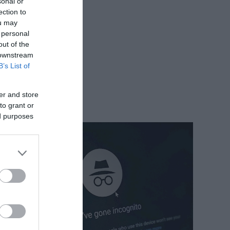
sonal or
ection to
ou may
 personal
out of the
 downstream
B’s List of
er and store
to grant or
ed purposes