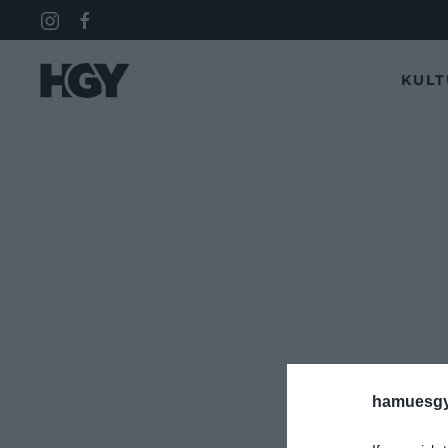
KUL
hamuesgy