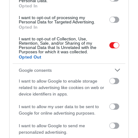
Personal Data.
2023. DECEMBER 17. ● HAMU ÉS GYÉMÁNT
Opted In
Furcsa helyen találtak rá
Játékosak, szeleburdik és futkároznak
I want to opt-out of processing my
Lunára, a 10 hónapos…
Personal Data for Targeted Advertising.
összevissza – talán így lehet a legjobban
Opted In
jellemezni a kölyökkutyákat, akik néha
HAMU ÉS GYÉMÁNT
annyira belemerülnek a mókázásba, hogy
I want to opt-out of Collection, Use,
Retention, Sale, and/or Sharing of my
még a gazdik szeme elől is eltűnnek. Így
Personal Data that Is Unrelated with the
Purposes for which it was collected.
történt ez a 10 hónapos Lunával is, aki
Opted Out
szerencsére hamarosan meg is került. Na,
de hol? Az már egy…
Google consents
I want to allow Google to enable storage
related to advertising like cookies on web or
device identifiers in apps.
I want to allow my user data to be sent to
Google for online advertising purposes.
I want to allow Google to send me
personalized advertising.