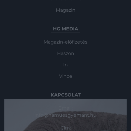
Magazin
HG MEDIA
Magazin-előfizetés
Haszon
In
Vince
KAPCSOLAT
Email:
info@hamuesgyemant.hu
Cím: