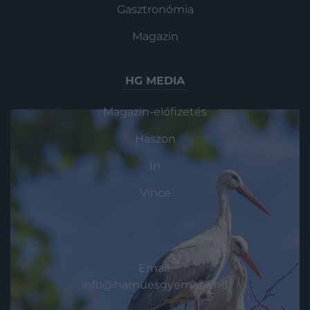
Gasztronómia
Magazin
HG MEDIA
Magazin-előfizetés
Haszon
In
Vince
KAPCSOLAT
Email:
info@hamuesgyemant.hu