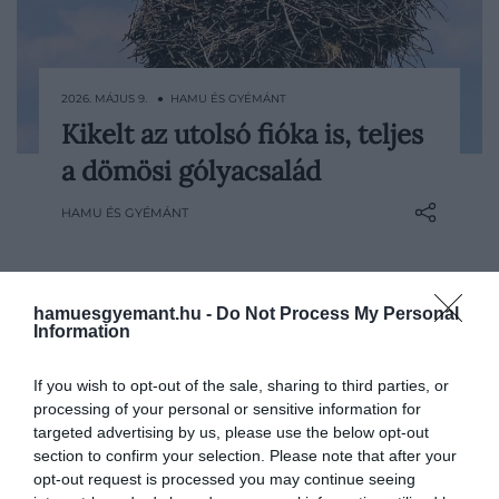
2026. MÁJUS 9. ● HAMU ÉS GYÉMÁNT
Kikelt az utolsó fióka is, teljes
Ritka és különösen örömteli pillanatnak
a dömösi gólyacsalád
lehetnek tanúi azok, akik évek óta követik
a dömösi gólyapár történetét: Szofi és
HAMU ÉS GYÉMÁNT
Macus mind a hat tojásából kikelt egy-egy
fióka. A történet már önmagában is
különleges, hiszen a hím gólya…
hamuesgyemant.hu -
Do Not Process My Personal
Information
If you wish to opt-out of the sale, sharing to third parties, or
processing of your personal or sensitive information for
targeted advertising by us, please use the below opt-out
section to confirm your selection. Please note that after your
opt-out request is processed you may continue seeing