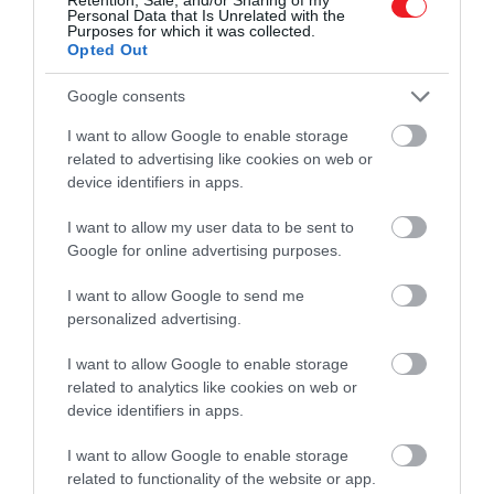
Personal Data that Is Unrelated with the
Purposes for which it was collected.
Opted Out
Google consents
I want to allow Google to enable storage
related to advertising like cookies on web or
device identifiers in apps.
I want to allow my user data to be sent to
Google for online advertising purposes.
I want to allow Google to send me
personalized advertising.
2025. MÁJUS 6. ● TURI DÁNIEL
Talajra fészkelt az Őrségi
I want to allow Google to enable storage
Megható eseményről adott hírt az Őrségi
related to analytics like cookies on web or
Nemzeti Park röpképtelen
Nemzeti Park: az egyik sérült, repülni nem
device identifiers in apps.
képes gólyájuk sikeresen költésbe
gólyája
kezdett, méghozzá egy földre épített
I want to allow Google to enable storage
TURI DÁNIEL
fészekben – írja a Drive.
related to functionality of the website or app.