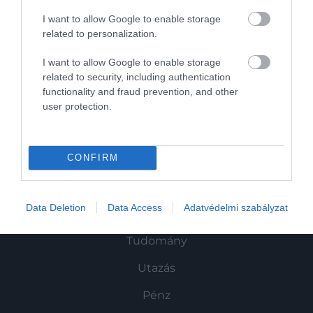
I want to allow Google to enable storage
related to personalization.
I want to allow Google to enable storage
related to security, including authentication
functionality and fraud prevention, and other
Művelődj, szórakozz, kíváncsiskodj, kóstolgass
user protection.
és ismerd meg a Hamu és Gyémánt világát!
CONFIRM
ROVATOK
Data Deletion
Data Access
Adatvédelmi szabályzat
Kultúra
Tudomány
Utazás
Pénz