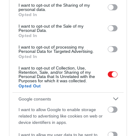
not limited to your visit or usage behaviour. You may click to
I want to opt-out of the Sharing of my
personal data.
grant or deny consent to Google and its third-party tags to
Opted In
use your data for below specified purposes in below Google
consent section.
I want to opt-out of the Sale of my
Personal Data.
Opted In
I want to opt-out of processing my
Personal Data for Targeted Advertising.
Opted In
2024. NOVEMBER 17. ● TURI DÁNIEL
I want to opt-out of Collection, Use,
Oscar-jelölést hozott neki,
Retention, Sale, and/or Sharing of my
Nicole Kidman gyakorlatilag mindent
Personal Data that Is Unrelated with the
mégsem akarta elvállalni ezt
Purposes for which it was collected.
elért a karrierje során, amiről egy
Opted Out
színésznő álmodhat: egy Oscar-, és öt
a…
Golden Globe-díj, valamint számtalan
Google consents
TURI DÁNIEL
felejthetetlen szerep övezi a több
I want to allow Google to enable storage
évtizedes pályafutását. Azt azonban
related to advertising like cookies on web or
kevesen tudják, hogy Kidman az egyik
device identifiers in apps.
legsikeresebb filmjét alig akarta…
I want to allow my user data to be sent to