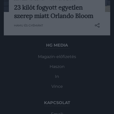
23 kilót fogyott egyetlen
Pénz
A színész legújabb filmje miatt szabadult
szerep miatt Orlando Bloom
meg 23 kilótól, ráadásul mindössze 3
Gasztronómia
hónap alatt. Bloom elárulta, hogy a
HAMU ÉS GYÉMÁNT
hónapokig tartó fogyókúrája során mi az,
Magazin
ami legjobban meglepte saját magával és
szervezetével kapcsolatban.
HG MEDIA
Magazin-előfizetés
Haszon
In
Vince
KAPCSOLAT