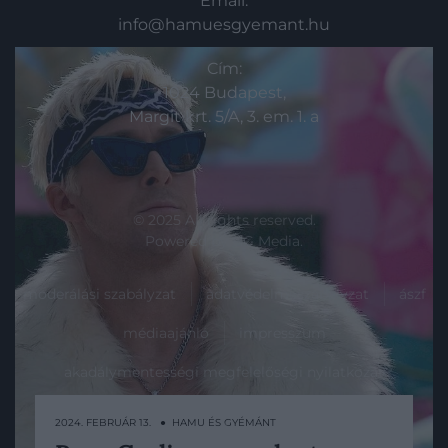
Email:
info@hamuesgyemant.hu
Cím:
1024 Budapest,
Margit krt. 5/A, 3. em. 1. a
© 2025 All rights reserved.
Powered by
HG Media
.
moderálási szabályzat
adatvédelmi szabályzat
ászf
médiaajánló
impresszum
akadálymentességi megfelelőségi nyilatkozat
2024. FEBRUÁR 13. ● HAMU ÉS GYÉMÁNT
Lap tetejére