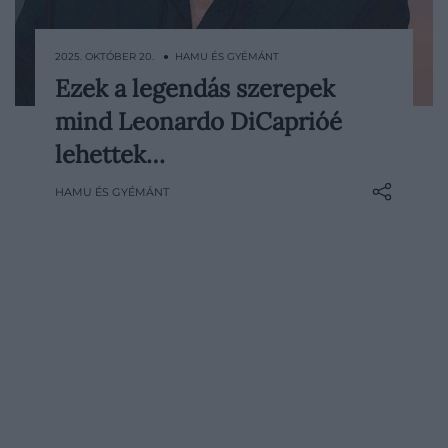
2025. OKTÓBER 20. ● HAMU ÉS GYÉMÁNT
Ezek a legendás szerepek
Leonardo DiCaprio azon kevés hollywoodi
mind Leonardo DiCaprióé
sztárok egyike, akik karrierjük során
következetesen a minőséget választották
lehettek…
a mennyiség helyett. Miután a
HAMU ÉS GYÉMÁNT
kilencvenes évek végére a világ egyik
legismertebb színészévé vált, sorra
utasította vissza a legnagyobb…