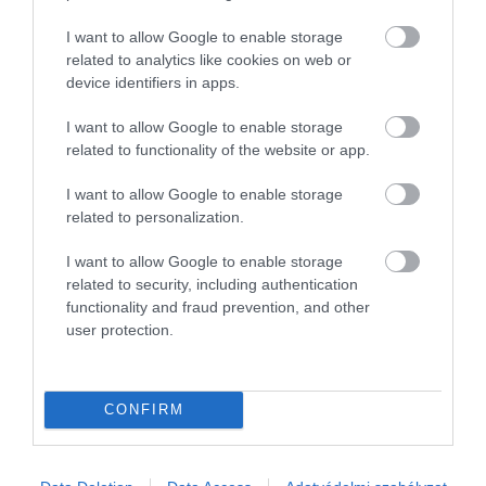
I want to allow Google to enable storage
related to analytics like cookies on web or
device identifiers in apps.
I want to allow Google to enable storage
related to functionality of the website or app.
I want to allow Google to enable storage
related to personalization.
I want to allow Google to enable storage
related to security, including authentication
2024. FEBRUÁR 22. ● HAMU ÉS GYÉMÁNT
functionality and fraud prevention, and other
Jelenleg északon találjuk az
user protection.
Mint minden évben, úgy idén is elkészült
Európai Unió
az Európai Bizottság jelentése, amelyben
kiderül, mely európai városokat tartják az
legbiztonságosabb…
CONFIRM
ott élők a legbiztonságosabbaknak. Az
HAMU ÉS GYÉMÁNT
élen – nem meglepő módon – egy
Művelődj, szórakozz, kíváncsiskodj, kóstolgass
skandináv főváros végzett,
és ismerd meg a Hamu és Gyémánt világát!