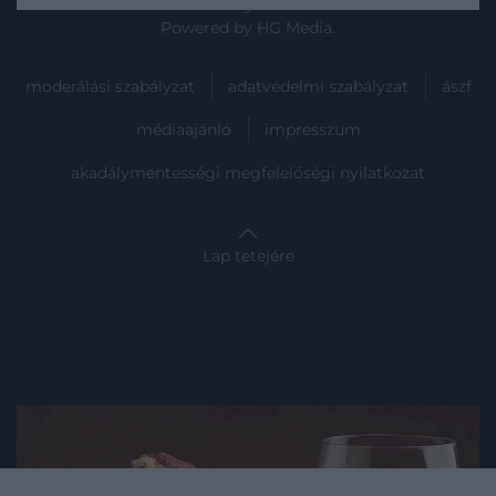
© 2025 All rights reserved.
Powered by
HG Media
.
moderálási szabályzat
adatvédelmi szabályzat
ászf
médiaajánló
impresszum
akadálymentességi megfelelőségi nyilatkozat
Lap tetejére