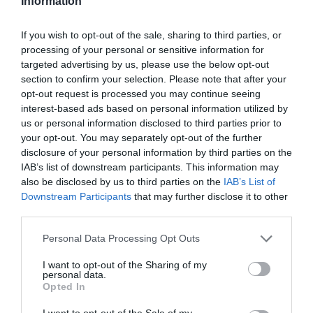
Information
If you wish to opt-out of the sale, sharing to third parties, or
processing of your personal or sensitive information for
targeted advertising by us, please use the below opt-out
2024. ÁPRILIS 4. ● HAMU ÉS GYÉMÁNT
section to confirm your selection. Please note that after your
Európa legkevésbé élhető
opt-out request is processed you may continue seeing
Az Európai Bizottság háromévente
interest-based ads based on personal information utilized by
városai között szerepel az
összeállítja a kontinens legélhetőbb
us or personal information disclosed to third parties prior to
városainak listáját – a 2023-as sorrend
egyik…
your opt-out. You may separately opt-out of the further
sokak számára meglepetést okozhat.
disclosure of your personal information by third parties on the
HAMU ÉS GYÉMÁNT
IAB’s list of downstream participants. This information may
also be disclosed by us to third parties on the
IAB’s List of
Downstream Participants
that may further disclose it to other
third parties.
Please note that this website/app uses one or more Google
Personal Data Processing Opt Outs
services and may gather and store information including but
not limited to your visit or usage behaviour. You may click to
I want to opt-out of the Sharing of my
personal data.
grant or deny consent to Google and its third-party tags to
Opted In
use your data for below specified purposes in below Google
consent section.
I want to opt-out of the Sale of my