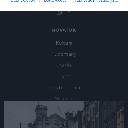
Data Deletion
Data Access
Adatvédelmi szabályzat
összességében pedig elmondható, hogy
a nagyvárosok csúnyán megbuktak.
ROVATOK
Kultúra
Tudomány
Utazás
Pénz
Gasztronómia
Magazin
HG MEDIA