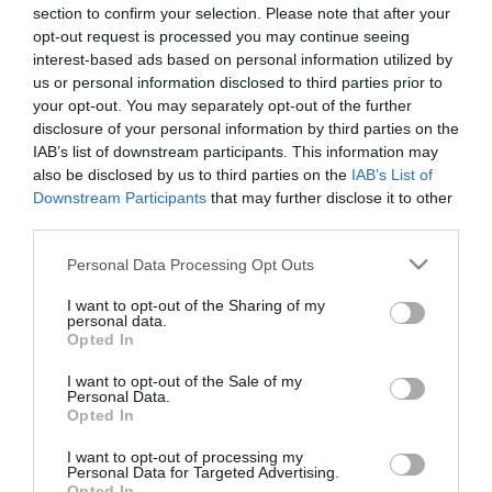
section to confirm your selection. Please note that after your
opt-out request is processed you may continue seeing
interest-based ads based on personal information utilized by
us or personal information disclosed to third parties prior to
2024. JÚLIUS 10. ● HAMU ÉS GYÉMÁNT
your opt-out. You may separately opt-out of the further
Létezik egy hely, ahol két
disclosure of your personal information by third parties on the
Egy izlandi tóban két kontinens
IAB’s list of downstream participants. This information may
kontinens lemeze között…
tektonikus lemeze találkozik egymással, a
also be disclosed by us to third parties on the
IAB’s List of
közöttük lévő résben pedig szabadon
Downstream Participants
that may further disclose it to other
HAMU ÉS GYÉMÁNT
third parties.
gyönyörködhet bárki, akinek van már
némi búvártapasztalata, írja a Time Out.
Please note that this website/app uses one or more Google
Personal Data Processing Opt Outs
services and may gather and store information including but
not limited to your visit or usage behaviour. You may click to
I want to opt-out of the Sharing of my
personal data.
grant or deny consent to Google and its third-party tags to
Opted In
use your data for below specified purposes in below Google
consent section.
I want to opt-out of the Sale of my
Personal Data.
Opted In
I want to opt-out of processing my
Personal Data for Targeted Advertising.
Opted In