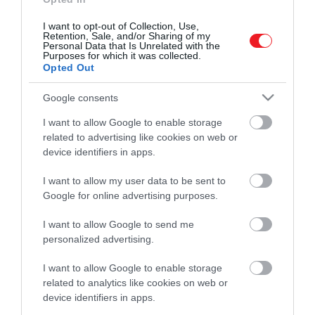
I want to opt-out of Collection, Use,
Retention, Sale, and/or Sharing of my
Personal Data that Is Unrelated with the
Purposes for which it was collected.
Opted Out
Google consents
Művelődj, szórakozz, kíváncsiskodj, kóstolgass
I want to allow Google to enable storage
és ismerd meg a Hamu és Gyémánt világát!
related to advertising like cookies on web or
device identifiers in apps.
I want to allow my user data to be sent to
Google for online advertising purposes.
ROVATOK
I want to allow Google to send me
personalized advertising.
Kultúra
Tudomány
I want to allow Google to enable storage
related to analytics like cookies on web or
Utazás
device identifiers in apps.