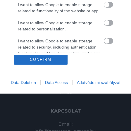
Pénz
I want to allow Google to enable storage
related to functionality of the website or app.
Gasztronómia
I want to allow Google to enable storage
Magazin
related to personalization.
I want to allow Google to enable storage
HG MEDIA
related to security, including authentication
2024. FEBRUÁR 12. ● HAMU ÉS GYÉMÁNT
functionality and fraud prevention, and other
Kinek a 90 ezer évvel ezelőtti
Magazin-előfizetés
user protection.
CONFIRM
90 ezer éves lábnyomokra bukkantak
lábnyomára bukkanhattak…
régészek a marokkói tengerparton. De
Haszon
vajon hogyan lehetséges ez? Egy nemrég
HAMU ÉS GYÉMÁNT
In
kezdődött régészeti vizsgálat ezt, és sok
Data Deletion
Data Access
Adatvédelmi szabályzat
egyéb kérdést is megválaszolt a lelettel
Vince
kapcsolatban.
KAPCSOLAT
Email: