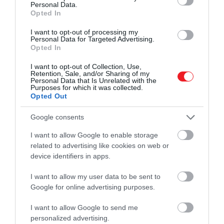
Personal Data.
Opted In
I want to opt-out of processing my
Personal Data for Targeted Advertising.
Opted In
I want to opt-out of Collection, Use,
Retention, Sale, and/or Sharing of my
Personal Data that Is Unrelated with the
2024. JANUÁR 17. ● HAMU ÉS GYÉMÁNT
Purposes for which it was collected.
Ez a különleges madár már
Opted Out
Ausztrál kutatók diktafonokat helyeztek
azelőtt tanítani kezdi fiókáit…
el különböző madárfajok fészkeibe azzal a
Google consents
céllal, hogy megvizsgálják, hogyan nevelik
HAMU ÉS GYÉMÁNT
I want to allow Google to enable storage
utódaikat tollas barátaink. Legmeglepőbb
related to advertising like cookies on web or
eredményt a lazúr tündérmadarak esetén
device identifiers in apps.
tapasztalták, az aprócska szárnyas ugyanis
rendkívül korán megkezdi a fiókák
I want to allow my user data to be sent to
Google for online advertising purposes.
oktatását.
I want to allow Google to send me
personalized advertising.