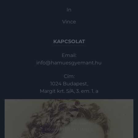
dalait generációk hosszú sora ismeri
szóról…
In
Vince
KAPCSOLAT
Email:
info@hamuesgyemant.hu
Cím:
1024 Budapest,
Margit krt. 5/A, 3. em. 1. a
© 2025 All rights reserved.
Powered by
HG Media
.