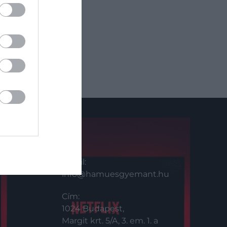
KAPCSOLAT
Email:
info@hamuesgyemant.hu
Cím:
1024 Budapest,
Margit krt. 5/A, 3. em. 1. a