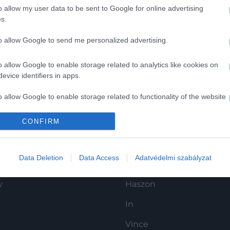
o allow my user data to be sent to Google for online advertising
s.
to allow Google to send me personalized advertising.
o allow Google to enable storage related to analytics like cookies on
evice identifiers in apps.
o allow Google to enable storage related to functionality of the website
CONFIRM
o allow Google to enable storage related to personalization.
K
HG MEDIA
o allow Google to enable storage related to security, including
Data Deletion
Data Access
Adatvédelmi szabályzat
Magazin-előfizetés
cation functionality and fraud prevention, and other user protection.
y
Haszon
In
Vince