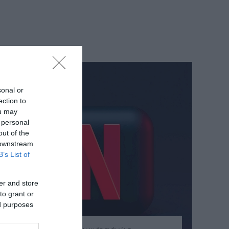
sonal or
ection to
ou may
 personal
out of the
 downstream
B’s List of
er and store
to grant or
ed purposes