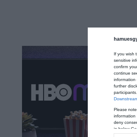
hamuesgy
If you wish 
sensitive in
confirm you
continue se
information 
further disc
participants
Downstream 
Please note
information 
deny consent
in below Go