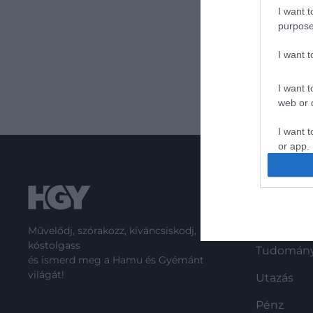
I want t
purpose
I want 
I want t
web or d
I want t
or app.
I want t
ROVATO
I want t
Kultúra
authenti
Művelődj, szórakozz, kíváncsiskodj,
kóstolgass
Tudomán
és ismerd meg a Hamu és Gyémánt
világát!
Utazás
Pénz