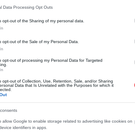
2024. JANUÁR 15. ● HAMU ÉS GYÉMÁNT
l Data Processing Opt Outs
Búcsút mondhatsz a
A Netflix az elmúlt évek legnagyobb
megosztott Netflix-
o opt-out of the Sharing of my personal data.
változtatásait készül végrehajtani az
In
üzleti modelljében. A vállalat 2022.
fiókodnak, kaphatsz…
első negyedévi
o opt-out of the Sale of my Personal Data.
HAMU ÉS GYÉMÁNT
eredménybeszámolóján Reed
In
Hastings vezérigazgató két bombát
is ledobott.
to opt-out of processing my Personal Data for Targeted
ing.
In
o opt-out of Collection, Use, Retention, Sale, and/or Sharing
ersonal Data that Is Unrelated with the Purposes for which it
lected.
Out
consents
o allow Google to enable storage related to advertising like cookies on
evice identifiers in apps.