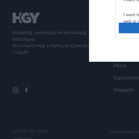
I want t
ROVATO
web or d
Kultúra
Művelődj, szórakozz, kíváncsiskodj,
I want t
kóstolgass
or app.
Tudomán
és ismerd meg a Hamu és Gyémánt
világát!
Utazás
I want t
Pénz
I want t
authenti
Gasztron
Magazin
© 2025 All rights
moderálási s
reserved.