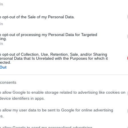
2024. SZEPTEMBER 21. ● HAMU ÉS GYÉMÁNT
In
Az HBO legnépszerűbb
A Westworld című 1973-as mozi volt
o opt-out of the Sale of my Personal Data.
sorozata volt, mégis
az egyik legelső előfutára a
In
mesterséges intelligenciával
elkaszálták – ez…
foglalkozó filmeknek. Az
to opt-out of processing my Personal Data for Targeted
ing.
HAMU ÉS GYÉMÁNT
öntudatukra ébredő robotok és a
In
lakóhelyükként szolgáló
futurisztikus park története remek
o opt-out of Collection, Use, Retention, Sale, and/or Sharing
ersonal Data that Is Unrelated with the Purposes for which it
alapanyagnak tűnt egy nagyobb ívű
lected.
Out
sorozathoz. Az HBO költséges
szériája el is készült, a…
consents
o allow Google to enable storage related to advertising like cookies on
evice identifiers in apps.
o allow my user data to be sent to Google for online advertising
s.
to allow Google to send me personalized advertising.