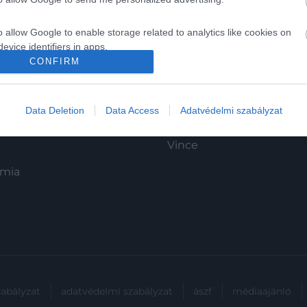
o allow Google to enable storage related to analytics like cookies on
K
HG MEDIA
evice identifiers in apps.
CONFIRM
Magazin-előfizetés
o allow Google to enable storage related to functionality of the website
y
Haszon
Data Deletion
Data Access
Adatvédelmi szabályzat
In
o allow Google to enable storage related to personalization.
Vince
o allow Google to enable storage related to security, including
cation functionality and fraud prevention, and other user protection.
ómia
zabályzat
adatvédelmi szabályzat
ászf
médiaajánló