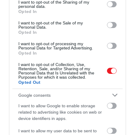
not limited to your visit or usage behaviour. You may click to
I want to opt-out of the Sharing of my
personal data.
grant or deny consent to Google and its third-party tags to
Opted In
use your data for below specified purposes in below Google
consent section.
I want to opt-out of the Sale of my
Personal Data.
Opted In
I want to opt-out of processing my
Personal Data for Targeted Advertising.
Opted In
2024. MÁRCIUS 7. ● HAMU ÉS GYÉMÁNT
I want to opt-out of Collection, Use,
Lehet, hogy mégsem alkalmas
Retention, Sale, and/or Sharing of my
Az Europán, a Jupiter jéggel borított
Personal Data that Is Unrelated with the
az emberi élet fenntartására
Purposes for which it was collected.
óceáni holdján sokkal kevesebb oxigén
Opted Out
található, mint azt a tudósok eddig
a…
gondolták, így finoman szólva sem számít
Google consents
HAMU ÉS GYÉMÁNT
ideális terepnek ahhoz, hogy új
I want to allow Google to enable storage
életformák telepedjenek meg rajta. A Live
related to advertising like cookies on web or
Science szerint azonban egyelőre még
device identifiers in apps.
bizakodóak a tudósok.
I want to allow my user data to be sent to