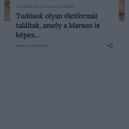
2025. ÁPRILIS 6. ● HAMU ÉS GYÉMÁNT
Tudósok olyan életformát
Létezik egy életforma, ami akár a Mars
találtak, amely a Marson is
felszínén uralkodó zord körülményeket is
képes lenne túlélni. A szakértők szerint
képes…
mindez óriási előrelépést jelenthet a
HAMU ÉS GYÉMÁNT
bolygó jövőbeli kolonizálásában.