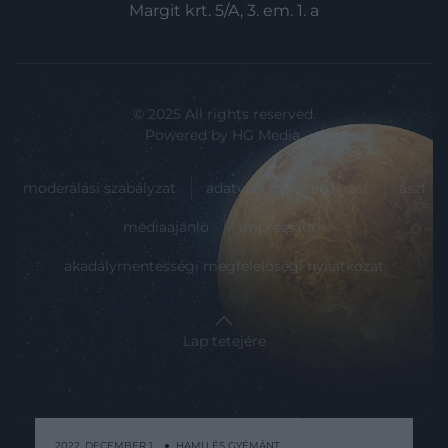
Margit krt. 5/A, 3. em. 1. a
© 2025 All rights reserved.
Powered by
HG Media
.
moderálási szabályzat
adatvédelmi szabályzat
ászf
médiaajánló
impresszum
akadálymentességi megfelelőségi nyilatkozat
Lap tetejére
2022. DECEMBER 1. ● HAMU ÉS GYÉMÁNT