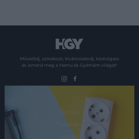
Művelődj, szórakozz, kíváncsiskodj, kóstolgass
és ismerd meg a Hamu és Gyémánt világát!
ROVATOK
Kultúra
Tudomány
Utazás