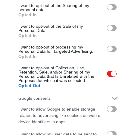
csoporthoz tartozó gépekre is kizárólag a
not limited to your visit or usage behaviour. You may click to
I want to opt-out of the Sharing of my
kézipoggyászban tartott külső
personal data.
grant or deny consent to Google and its third-party tags to
Opted In
akkumulátorok vihetőek…
use your data for below specified purposes in below Google
consent section.
I want to opt-out of the Sale of my
Personal Data.
Opted In
I want to opt-out of processing my
Personal Data for Targeted Advertising.
Opted In
I want to opt-out of Collection, Use,
Retention, Sale, and/or Sharing of my
Personal Data that Is Unrelated with the
Purposes for which it was collected.
Opted Out
Google consents
I want to allow Google to enable storage
related to advertising like cookies on web or
device identifiers in apps.
I want to allow my user data to be sent to