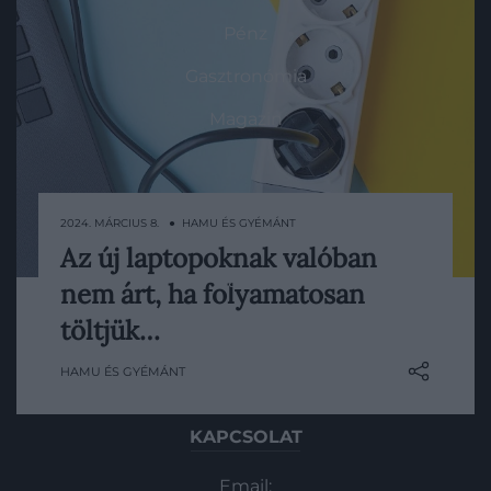
Pénz
Gasztronómia
Magazin
HG MEDIA
2024. MÁRCIUS 8. ● HAMU ÉS GYÉMÁNT
Magazin-előfizetés
Az új laptopoknak valóban
Rengeteg ember úgy használja a
Haszon
nem árt, ha folyamatosan
laptopját, hogy folyamatosan tölti. Bár ez a
régi készülékek aksijainak egyértelműen
töltjük…
In
nem tett jót, vajon mi a helyet az újakkal?
Vince
HAMU ÉS GYÉMÁNT
KAPCSOLAT
Email: