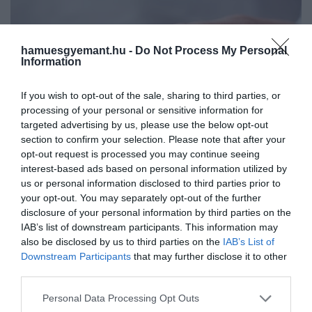
hamuesgyemant.hu -
Do Not Process My Personal
Information
If you wish to opt-out of the sale, sharing to third parties, or
processing of your personal or sensitive information for
targeted advertising by us, please use the below opt-out
section to confirm your selection. Please note that after your
opt-out request is processed you may continue seeing
interest-based ads based on personal information utilized by
us or personal information disclosed to third parties prior to
your opt-out. You may separately opt-out of the further
disclosure of your personal information by third parties on the
IAB’s list of downstream participants. This information may
2026. JANUÁR 19. ● TÓTH EMMA
also be disclosed by us to third parties on the
IAB’s List of
Újabb európai légitársaságok
Downstream Participants
that may further disclose it to other
Egyre több európai légitársaság
third parties.
tiltották be a powerbankek…
szabályozza a powebankek használatát
Please note that this website/app uses one or more Google
járataik fedélzetén. Mostantól a Lufthansa-
Personal Data Processing Opt Outs
TÓTH EMMA
services and may gather and store information including but