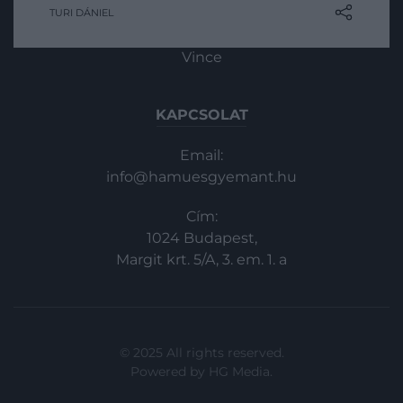
dobostorta mindenképp közéjük tartozik.
TURI DÁNIEL
In
A nem mindennapi sütemény
megálmodója, Dobos C. József halálának
Vince
századik évfordulójára pedig egy magyar
iskola különös rekordot állított fel:
megalkották minden idők leghosszabb…
KAPCSOLAT
Email:
info@hamuesgyemant.hu
Cím:
1024 Budapest,
Margit krt. 5/A, 3. em. 1. a
© 2025 All rights reserved.
Powered by
HG Media
.