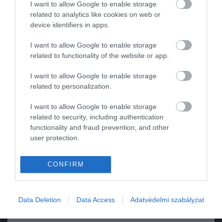
I want to allow Google to enable storage
related to analytics like cookies on web or
ROVATOK
device identifiers in apps.
Kultúra
I want to allow Google to enable storage
related to functionality of the website or app.
Tudomány
I want to allow Google to enable storage
Utazás
related to personalization.
Pénz
I want to allow Google to enable storage
related to security, including authentication
Gasztronómia
functionality and fraud prevention, and other
user protection.
Magazin
CONFIRM
HG MEDIA
2025. FEBRUÁR 11. ● TURI DÁNIEL
Rekordot döntött az egyik
Magazin-előfizetés
Ha létezik világszerte ismert,
Data Deletion
Data Access
Adatvédelmi szabályzat
legismertebb magyar tortaféle
hagyományosan magyar édesség, akkor a
Haszon