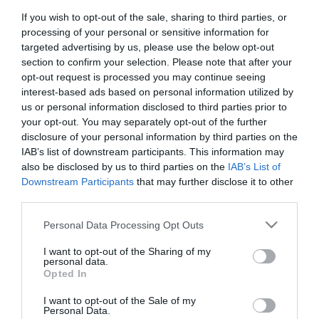
If you wish to opt-out of the sale, sharing to third parties, or
processing of your personal or sensitive information for
targeted advertising by us, please use the below opt-out
section to confirm your selection. Please note that after your
opt-out request is processed you may continue seeing
interest-based ads based on personal information utilized by
us or personal information disclosed to third parties prior to
2025. MÁJUS 11. ● TURI DÁNIEL
your opt-out. You may separately opt-out of the further
Ezt a tortát szeretik leginkább
disclosure of your personal information by third parties on the
Legyen szó születés- vagy névnapról,
a magyarok egy felmérés…
IAB’s list of downstream participants. This information may
ünnepekről vagy csak egy kis hétköznapi
also be disclosed by us to third parties on the
IAB’s List of
kényeztetésről, a torta a magyarok
Downstream Participants
that may further disclose it to other
TURI DÁNIEL
életében fontos szerepet játszik. A TV
third parties.
Paprika által készített 2025-ös online
Please note that this website/app uses one or more Google
Personal Data Processing Opt Outs
kutatásból pedig az is kiderül, hogy
services and may gather and store information including but
melyiket szeretjük a leginkább.
not limited to your visit or usage behaviour. You may click to
I want to opt-out of the Sharing of my
personal data.
grant or deny consent to Google and its third-party tags to
Opted In
use your data for below specified purposes in below Google
consent section.
I want to opt-out of the Sale of my
Personal Data.