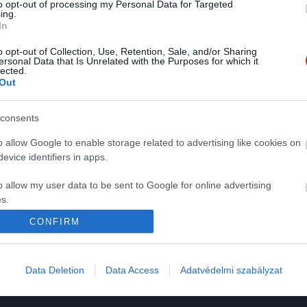
to opt-out of processing my Personal Data for Targeted
ing.
2022. FEBRUÁR 15. ● KOVÁCS REBEKA
In
Ők voltak minden idők
Nem csak groupie-k. Nem csak
o opt-out of Collection, Use, Retention, Sale, and/or Sharing
ersonal Data that Is Unrelated with the Purposes for which it
legnagyobb múzsái a
mellékszereplők. Nem csak
lected.
Out
fellángolások. Sokkal inkább olyan
zenei világban
hölgyek, akik segítettek megalkotni
K
HG MEDIA
KOVÁCS REBEKA
a valaha készült
consents
legszenvedélyesebb dalok közül jó
o allow Google to enable storage related to advertising like cookies on
Magazin-előfizetés
néhányat. Íme, öt múzsa, akikért
evice identifiers in apps.
megvesztek a rocksztárok.
y
Haszon
o allow my user data to be sent to Google for online advertising
In
s.
CONFIRM
Vince
to allow Google to send me personalized advertising.
ómia
o allow Google to enable storage related to analytics like cookies on
Data Deletion
Data Access
Adatvédelmi szabályzat
evice identifiers in apps.
o allow Google to enable storage related to functionality of the website