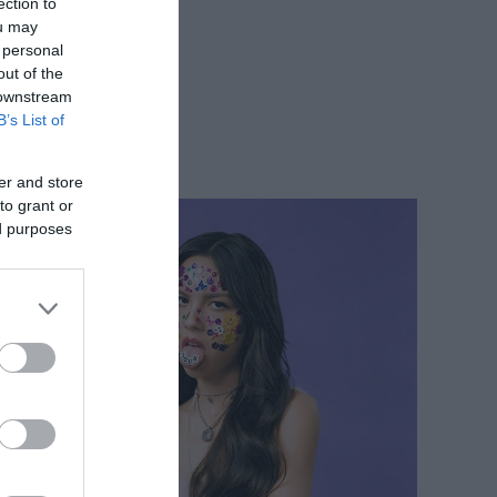
ection to
ou may
 personal
out of the
 downstream
B’s List of
er and store
to grant or
ed purposes