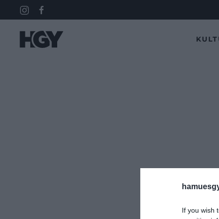
KUL
hamuesgy
If you wish 