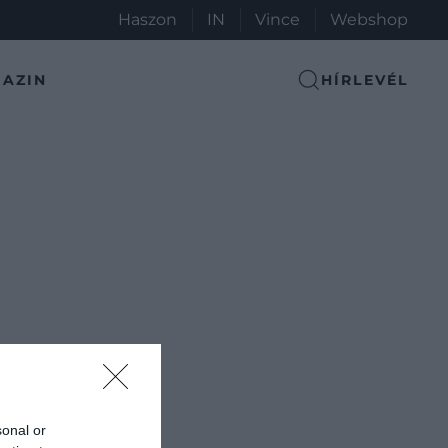
Haszon
IN
Vince
Webshop
AZIN
HÍRLEVÉL
sonal or