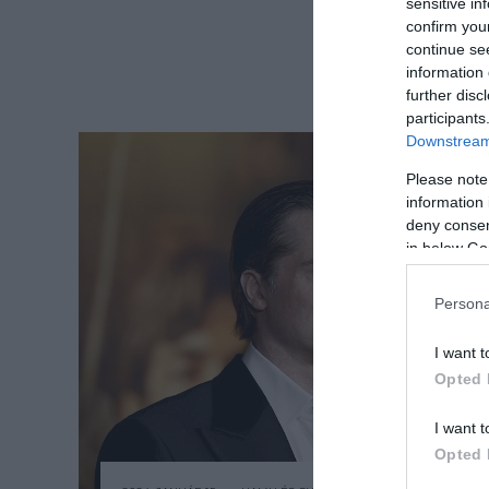
sensitive in
confirm you
continue se
information 
further disc
participants
Downstream 
Please note
information 
deny consent
in below Go
Persona
I want t
Opted 
I want t
Opted 