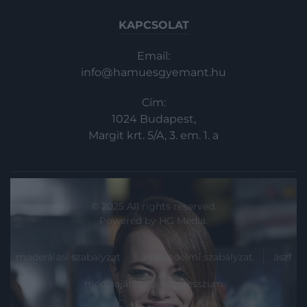
KAPCSOLAT
Email:
info@hamuesgyemant.hu
Cím:
1024 Budapest,
Margit krt. 5/A, 3. em. 1. a
© 2025 All rights reserved.
Powered by
HG Media
.
moderálási szabályzat
adatvédelmi szabályzat
ászf
médiaajánló
impresszum