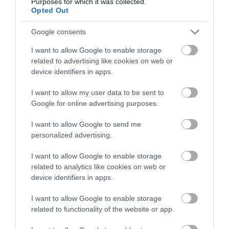
Purposes for which it was collected.
Opted Out
Google consents
I want to allow Google to enable storage
related to advertising like cookies on web or
device identifiers in apps.
I want to allow my user data to be sent to
Google for online advertising purposes.
I want to allow Google to send me
personalized advertising.
2025. ÁPRILIS 20. ● HAMU ÉS GYÉMÁNT
Demi Moore még mindig
I want to allow Google to enable storage
Bár Demi Moore szinte tarolt az idei
related to analytics like cookies on web or
csalódott, amiért nem ő
díjszezonban, az áhított Oscar-díj mégis
device identifiers in apps.
elmaradt. A színésznő most interjúban
nyerte az…
I want to allow Google to enable storage
nyilatkozott arról, hogyan élte meg, hogy
related to functionality of the website or app.
HAMU ÉS GYÉMÁNT
végül Mikey Madisoné lett a legjobb
színésznőnek járó Oscar – és hogy szerinte