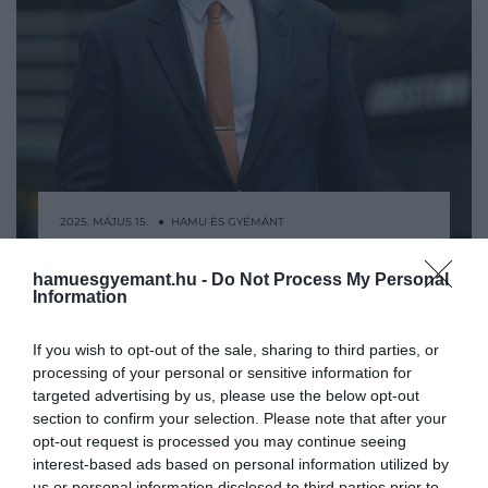
2025. MÁJUS 15. ● HAMU ÉS GYÉMÁNT
Kevin Spacey visszatér: új
Kevin Spacey kétszeres Oscar-díjas
hamuesgyemant.hu -
Do Not Process My Personal
thrillerben kapott szerepet a…
színész újabb filmszerepet vállalt a
Information
készülő The Awakening című
HAMU ÉS GYÉMÁNT
összeesküvés-akcióthrillerben, amely
If you wish to opt-out of the sale, sharing to third parties, or
processing of your personal or sensitive information for
fontos lépés pályafutása újjáépítésében,
targeted advertising by us, please use the below opt-out
miután 2023-ban minden szexuális
section to confirm your selection. Please note that after your
zaklatási vádpontban felmentették az
opt-out request is processed you may continue seeing
Egyesült Királyságban.
interest-based ads based on personal information utilized by
us or personal information disclosed to third parties prior to