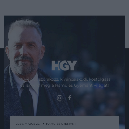
Művelődj, szórakozz, kíváncsiskodj, kóstolgass
és ismerd meg a Hamu és Gyémánt világát!
ROVATOK
2024. MÁJUS 22. ● HAMU ÉS GYÉMÁNT
Kultúra