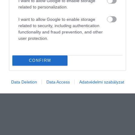
I want to allow Google to enable storage
miért fontos, hogy ilyen helyzetekben is
related to personalization.
elfogadjuk az élet…
I want to allow Google to enable storage
related to security, including authentication
functionality and fraud prevention, and other
user protection.
CONFIRM
Data Deletion
Data Access
Adatvédelmi szabályzat