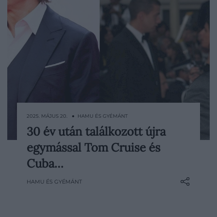
2025. MÁJUS 20. ● HAMU ÉS GYÉMÁNT
30 év után találkozott újra
A 2025-ös Cannes-i Filmfesztivál
egymással Tom Cruise és
meglepetést tartogatott a rajongóknak:
közel 30 évvel a legendás Jerry Maguire –
Cuba…
A nagy hátraarc című film után Tom
HAMU ÉS GYÉMÁNT
Cruise és Cuba Gooding Jr. újra együtt
jelentek meg, mégpedig a Mission:
Impossible – A végső leszámolás