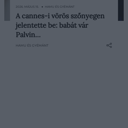
2026. MÁJUS 15. ● HAMU ÉS GYÉMÁNT
A cannes-i vörös szőnyegen
Palvin Barbara és Dylan Sprouse első
jelentette be: babát vár
közös gyermeküket várják – írja a People.
A modell először a 79. Cannes-i
Palvin…
Nemzetközi Filmfesztivál vörös
HAMU ÉS GYÉMÁNT
szőnyegén tudatta a világgal, hogy
édesanya lesz.