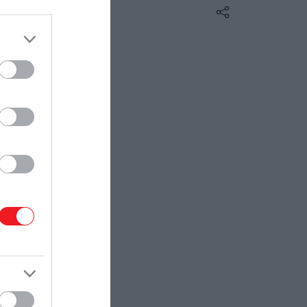
kért a boszorkánytörvény alapján
HAMU ÉS GYÉMÁNT
boszorkánysággal vádolt
emberektől.