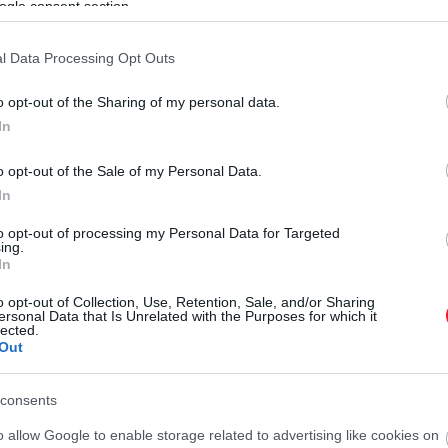
ogle consent section.
2024. MÁRCIUS 28. ● HAMU ÉS GYÉMÁNT
Harry szeretné, ha Vilmos
l Data Processing Opt Outs
Harry herceg várhatóan májusban
és … Katalin bocsánatot
az Egyesült Királyságba látogat az
o opt-out of the Sharing of my personal data.
Invictus Játékok megünneplésére,
kérnének…
In
azonban Sussex hercege állítólag
HAMU ÉS GYÉMÁNT
bocsánatkérést vár Vilmos hercegtől
o opt-out of the Sale of my Personal Data.
és Katalintól.
In
to opt-out of processing my Personal Data for Targeted
ing.
In
o opt-out of Collection, Use, Retention, Sale, and/or Sharing
ersonal Data that Is Unrelated with the Purposes for which it
lected.
Out
consents
o allow Google to enable storage related to advertising like cookies on