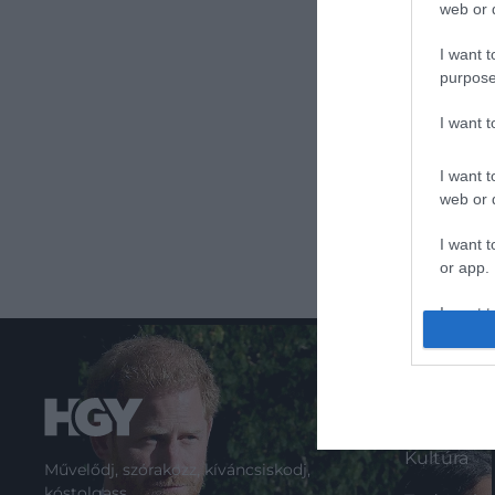
web or d
I want t
purpose
I want 
I want t
web or d
I want t
or app.
I want t
I want t
authenti
ROVATO
Kultúra
Művelődj, szórakozz, kíváncsiskodj,
kóstolgass