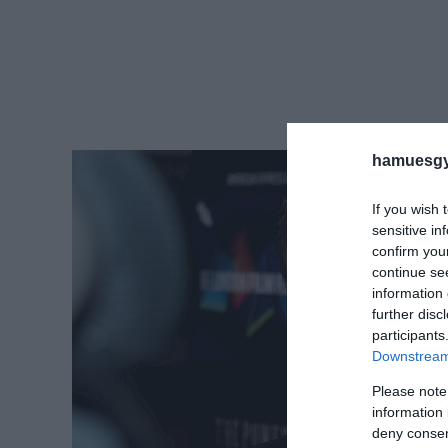
hamuesgy
If you wish 
sensitive in
confirm you
continue se
information 
further disc
participants
Downstream 
Please note
information 
deny consent