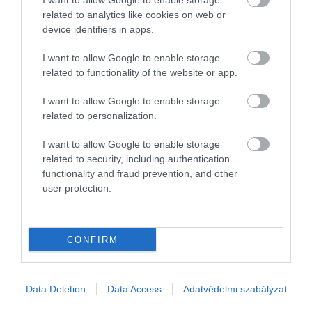
I want to allow Google to enable storage
related to analytics like cookies on web or
2024. JÚLIUS 23. ● HAMU ÉS GYÉMÁNT
device identifiers in apps.
Egy tapasztalt pilóta szerint
A legtöbben előszeretettel utazunk
I want to allow Google to enable storage
így lehet sokkal nyugodtabb
related to functionality of the website or app.
repülővel, a várakozással töltött hosszú
órák viszont sokszor még a
a…
I want to allow Google to enable storage
legtapasztaltabb utazók idegeit is próbára
related to personalization.
HAMU ÉS GYÉMÁNT
teszik. Patrick Smith pilóta szerint ilyen
esetekben magunknak és
I want to allow Google to enable storage
környezetünknek is szívességet teszünk
related to security, including authentication
functionality and fraud prevention, and other
azzal, ha türelmesek maradunk.
user protection.
CONFIRM
Data Deletion
Data Access
Adatvédelmi szabályzat