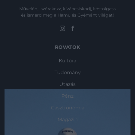
Művelődj, szórakozz, kíváncsiskodj, kóstolgass
és ismerd meg a Hamu és Gyémánt világát!
ROVATOK
Kultúra
Tudomány
Utazás
Pénz
Gasztronómia
Magazin