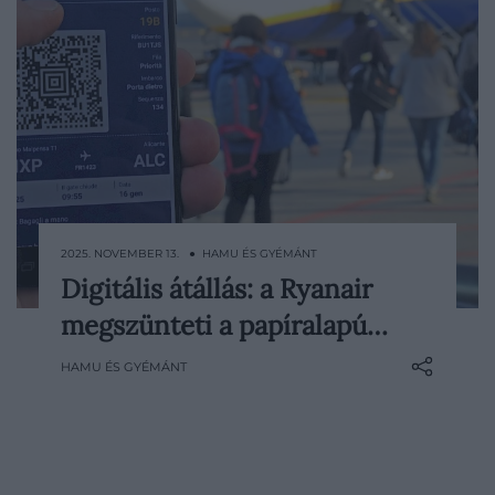
2025. NOVEMBER 13. ● HAMU ÉS GYÉMÁNT
Digitális átállás: a Ryanair
November 12-től teljesen új rendszer
megszünteti a papíralapú…
lépett életbe a Ryanairnél: a légitársaság
mostantól kizárólag digitális
HAMU ÉS GYÉMÁNT
beszállókártyákat fogad el, vagyis
megszűnt a papíralapú utasfelvétel
lehetősége. A lépés sok utasnál
bizonytalanságot keltett…