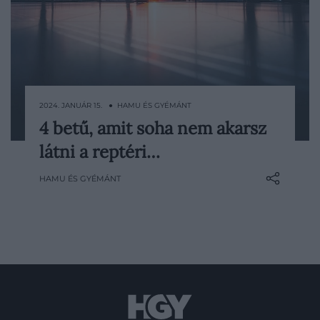
2024. JANUÁR 15. ● HAMU ÉS GYÉMÁNT
4 betű, amit soha nem akarsz
A becsekkolásra való várakozás, és a
látni a reptéri…
csomagokkal való fel-alá járkálás eleve
stresszessé teszi a reptéri létet, azonban
HAMU ÉS GYÉMÁNT
van egy olyan jelzés, ami csak tovább
fokozza a problémáidat.