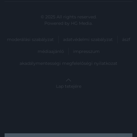
© 2025 All rights reserved.
Powered by
HG Media
.
moderálási szabályzat
adatvédelmi szabályzat
ászf
médiaajánló
impresszum
akadálymentességi megfelelőségi nyilatkozat
Lap tetejére