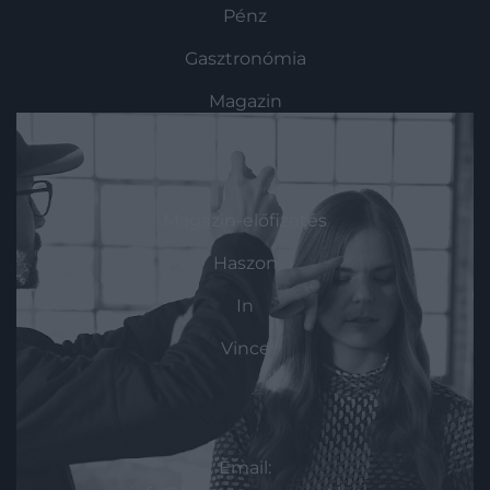
Pénz
Gasztronómia
Magazin
HG MEDIA
Magazin-előfizetés
Haszon
In
Vince
KAPCSOLAT
Email: