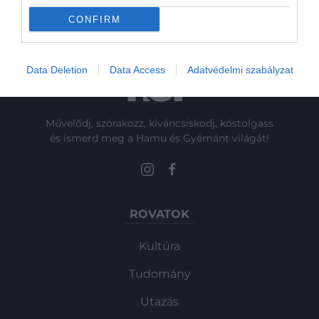
Campus Kopaszi-öböl felöli földszintjén
CONFIRM
található Zazie Bistro & Bárt. Az étterem
vezető belsőépítésze szerint igazi
áramlatélményben lehet részünk a
Data Deletion
Data Access
Adatvédelmi szabályzat
kialakított terekben, a természet…
Művelődj, szórakozz, kíváncsiskodj, kóstolgass
és ismerd meg a Hamu és Gyémánt világát!
ROVATOK
Kultúra
Tudomány
Utazás