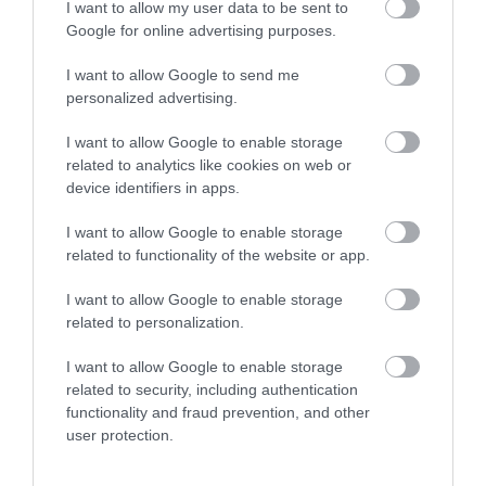
I want to allow my user data to be sent to
Google for online advertising purposes.
I want to allow Google to send me
personalized advertising.
I want to allow Google to enable storage
related to analytics like cookies on web or
device identifiers in apps.
I want to allow Google to enable storage
related to functionality of the website or app.
I want to allow Google to enable storage
related to personalization.
I want to allow Google to enable storage
2023. DECEMBER 7. ● HAMU ÉS GYÉMÁNT
related to security, including authentication
Egyedülálló élményt ad
Egyedi minták, kisszériás darabok és
functionality and fraud prevention, and other
Budapesten a különleges…
user protection.
különleges elemek jellemzik a főváros
egyik legújabb bisztróéttermét, a MOL
HAMU ÉS GYÉMÁNT