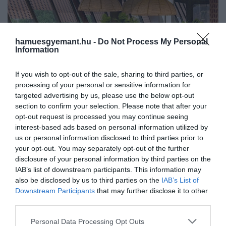
hamuesgyemant.hu -
Do Not Process My Personal
Information
If you wish to opt-out of the sale, sharing to third parties, or
processing of your personal or sensitive information for
targeted advertising by us, please use the below opt-out
section to confirm your selection. Please note that after your
opt-out request is processed you may continue seeing
2024. NOVEMBER 20. ● HAMU ÉS GYÉMÁNT
interest-based ads based on personal information utilized by
A Zazie Bistro & Bar a Klasszis
A Zazie Bistro & Bar Magyarország
us or personal information disclosed to third parties prior to
TopDesign 2024 legjobbjai…
your opt-out. You may separately opt-out of the further
egyetlen nemzetközi szintű vendéglátó-
disclosure of your personal information by third parties on the
és szállodaipari dizájn-versenyének
HAMU ÉS GYÉMÁNT
IAB’s list of downstream participants. This information may
shortlistjére került, ráadásul a
also be disclosed by us to third parties on the
IAB’s List of
közönségszavazáson is részt vesz az
Downstream Participants
that may further disclose it to other
étterem.
third parties.
Please note that this website/app uses one or more Google
Personal Data Processing Opt Outs