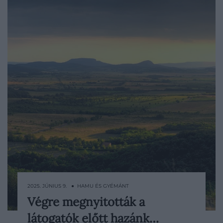
2025. JÚNIUS 9. ● HAMU ÉS GYÉMÁNT
Végre megnyitották a
Hosszas várakozás után újra megnyílt a
látogatók előtt hazánk…
Hegyestű Geológiai Bemutatóhely: június