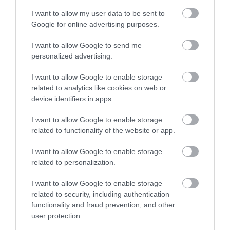
I want to allow my user data to be sent to
Google for online advertising purposes.
2024. JÚNIUS 14. ● HAMU ÉS GYÉMÁNT
I want to allow Google to send me
Különleges zászlót tűzött ki
Június 2-án a kínai Csang'e 6 robot
personalized advertising.
Kína a Holdra
leszállóegység sikeresen landolt a Hold
I want to allow Google to enable storage
titokzatos túlsó oldalán, a Déli-sark-Aitken
HAMU ÉS GYÉMÁNT
related to analytics like cookies on web or
(SPA) medencében, majd egy bazaltból
device identifiers in apps.
készült kínai zászlót is kitűzött a felszínen.
Művelődj, szórakozz, kíváncsiskodj, kóstolgass
I want to allow Google to enable storage
és ismerd meg a Hamu és Gyémánt világát!
related to functionality of the website or app.
I want to allow Google to enable storage
related to personalization.
ROVATOK
I want to allow Google to enable storage
related to security, including authentication
Kultúra
functionality and fraud prevention, and other
user protection.
Tudomány