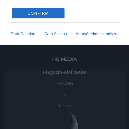
Utazás
CONFIRM
Pénz
Gasztronómia
Data Deletion
Data Access
Adatvédelmi szabályzat
Magazin
HG MEDIA
Magazin-előfizetés
Haszon
In
Vince
KAPCSOLAT