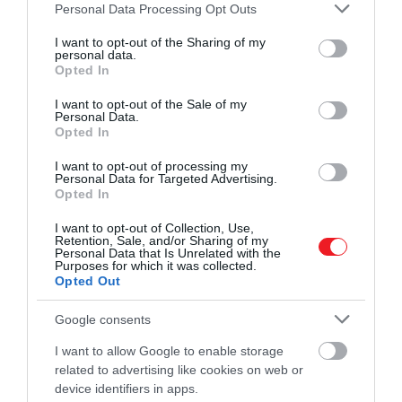
Please note that this website/app uses one or more Google
Personal Data Processing Opt Outs
services and may gather and store information including but
not limited to your visit or usage behaviour. You may click to
I want to opt-out of the Sharing of my
personal data.
grant or deny consent to Google and its third-party tags to
Opted In
use your data for below specified purposes in below Google
consent section.
I want to opt-out of the Sale of my
Personal Data.
Opted In
I want to opt-out of processing my
Personal Data for Targeted Advertising.
Opted In
I want to opt-out of Collection, Use,
Retention, Sale, and/or Sharing of my
Personal Data that Is Unrelated with the
Purposes for which it was collected.
Opted Out
Google consents
I want to allow Google to enable storage
related to advertising like cookies on web or
device identifiers in apps.