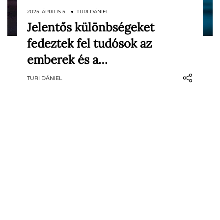
2025. ÁPRILIS 5. ● TURI DÁNIEL
Jelentős különbségeket
Annak ellenére, hogy a mesterséges
fedeztek fel tudósok az
intelligencia napról napra egyre fejlettebb,
a problémafelismerő és -megoldó
emberek és a…
képességei több szempontból is hagynak
TURI DÁNIEL
kivetnivalót maguk után. Bár az önmagát
és a világot tanulmányozó rendszer képes
adatbázisokat elemezni, a kreatív
gondolkodás hiánya komoly…