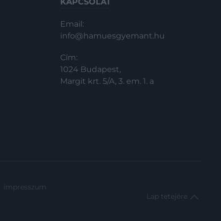
KAPCSOLAT
Email:
info@hamuesgyemant.hu
Cím:
1024 Budapest,
Margit krt. 5/A, 3. em. 1. a
impresszum
Lap tetejére