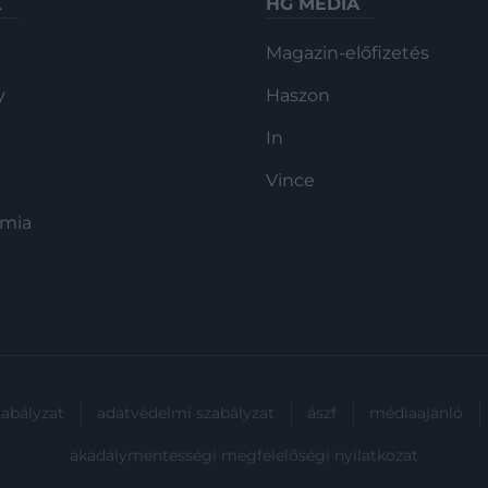
Második részben láthattuk,
K
HG MEDIA
hamarosan pedig főszereplésével
Magazin-előfizetés
érkezik a Furiosa: Történet a Mad
Maxből. Amíg a…
y
Haszon
In
Vince
ómia
zabályzat
adatvédelmi szabályzat
ászf
médiaajánló
akadálymentességi megfelelőségi nyilatkozat