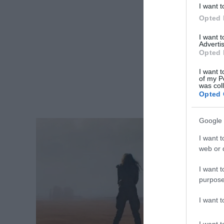
I want t
Opted 
I want 
Advertis
Opted 
I want t
of my P
was col
Opted 
Google 
I want t
web or d
I want t
purpose
I want 