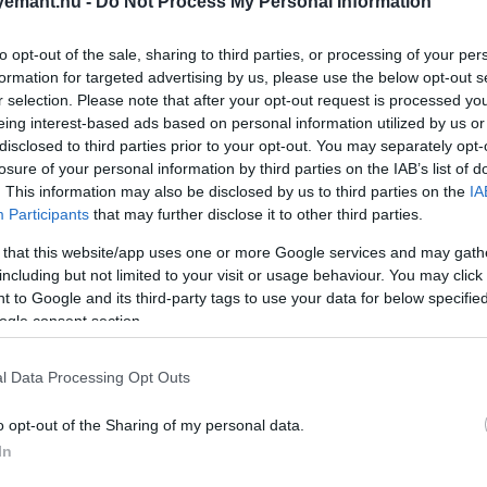
emant.hu -
Do Not Process My Personal Information
to opt-out of the sale, sharing to third parties, or processing of your per
formation for targeted advertising by us, please use the below opt-out s
r selection. Please note that after your opt-out request is processed y
eing interest-based ads based on personal information utilized by us or
2024. OKTÓBER 14. ● HAMU ÉS GYÉMÁNT
disclosed to third parties prior to your opt-out. You may separately opt-
5 kihagyhatatlan film, ami
losure of your personal information by third parties on the IAB’s list of
A világ talán legrangosabb filmes
. This information may also be disclosed by us to third parties on the
IA
sztárrendezőktől érkezik
rendezvényét, a Cannes-i
Participants
that may further disclose it to other third parties.
Filmfesztivált 2024-ben május 14. és
a…
 that this website/app uses one or more Google services and may gath
május 25. között tartják majd meg. A
including but not limited to your visit or usage behaviour. You may click 
HAMU ÉS GYÉMÁNT
77. versenyfilm-zsűrit a fesztivál
 to Google and its third-party tags to use your data for below specifi
történetének 13. női elnökeként a
ogle consent section.
Barbie rendezője, Greta Gerwig
vezeti majd, a nemrég közzétett
l Data Processing Opt Outs
programban pedig rengeteg…
o opt-out of the Sharing of my personal data.
In