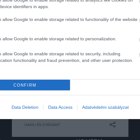
o allow Google to enable storage related to analytics like cookies on
evice identifiers in apps.
o allow Google to enable storage related to functionality of the website
o allow Google to enable storage related to personalization.
o allow Google to enable storage related to security, including
cation functionality and fraud prevention, and other user protection.
2024. ÁPRILIS 22. ● HAMU ÉS GYÉMÁNT
CONFIRM
A Golden Globe-díjas
A vezércsellel világhírűvé vált Anya
Anya Taylor-Joy 5
Taylor-Joy néhány év alatt
Data Deletion
Data Access
Adatvédelmi szabályzat
Hollywood egyik
legerősebb alakítása
legfoglalkoztatottabb színésznőjévé
HAMU ÉS GYÉMÁNT
vált. Legutóbb egy rövid, ám annál
erőteljesebb jelenet erejéig a Dűne: