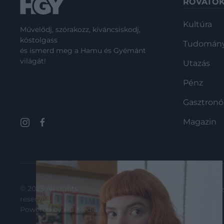
ROVATO
Kultúra
Művelődj, szórakozz, kíváncsiskodj,
kóstolgass
Tudomán
és ismerd meg a Hamu és Gyémánt
világát!
Utazás
Pénz
Gasztron
Magazin
© 2025 All rights
moderálási s
reserved.
Powered by
HG Media
.