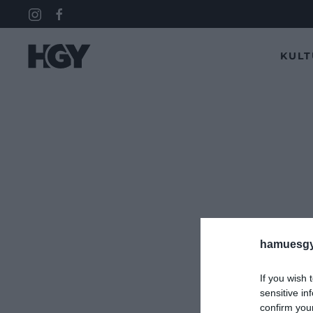
KUL
hamuesgy
If you wish 
sensitive in
confirm you