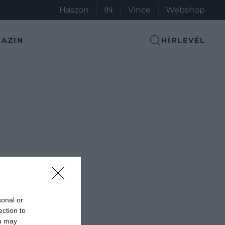
Haszon
IN
Vince
Webshop
AZIN
HÍRLEVÉL
sonal or
ection to
ou may