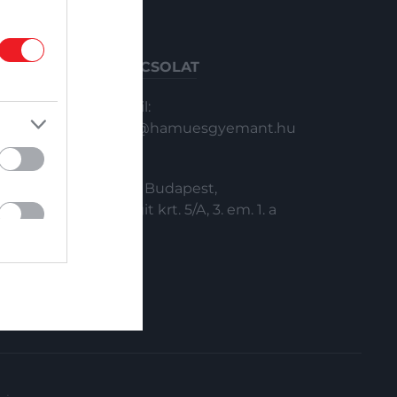
KAPCSOLAT
Email:
info@hamuesgyemant.hu
Cím:
1024 Budapest,
Margit krt. 5/A, 3. em. 1. a