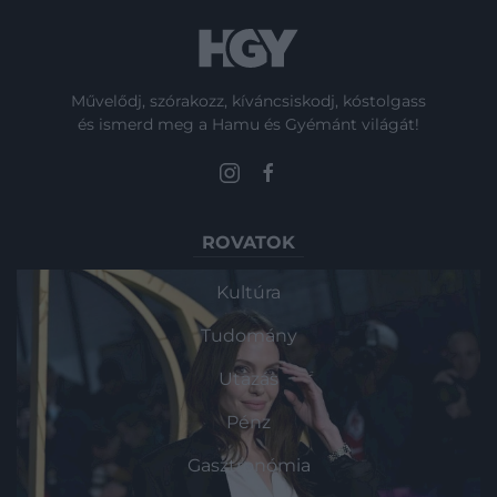
Művelődj, szórakozz, kíváncsiskodj, kóstolgass
és ismerd meg a Hamu és Gyémánt világát!
ROVATOK
Kultúra
Tudomány
Utazás
Pénz
Gasztronómia