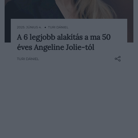
2025. JÚNIUS 4. ● TURI DÁNIEL
A 6 legjobb alakítás a ma 50
Ma ünnepli 50. születésnapját Hollywood
éves Angeline Jolie-tól
emblematikus ikonja, Angelina Jolie, aki
nemcsak színészként, de rendezőként,
TURI DÁNIEL
producerként és humanitárius
nagykövetként is beírta magát a 21.
század kulturális történetébe. Annak
ellenére, hogy az elmúlt években főleg a
magánéletétől volt hangos a sajtó és…