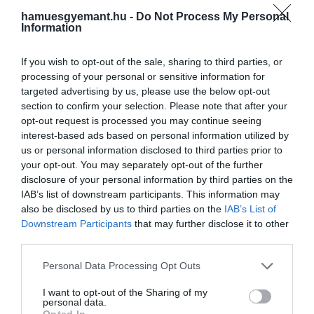
hamuesgyemant.hu -
Do Not Process My Personal
Information
If you wish to opt-out of the sale, sharing to third parties, or
processing of your personal or sensitive information for
targeted advertising by us, please use the below opt-out
section to confirm your selection. Please note that after your
opt-out request is processed you may continue seeing
2024. JANUÁR 15. ● HAMU ÉS GYÉMÁNT
interest-based ads based on personal information utilized by
Megdöbbentő részletek
us or personal information disclosed to third parties prior to
Annak ellenére, hogy 2019-ben
derültek ki Angelina Jolie és
your opt-out. You may separately opt-out of the further
véglegesítették válásukat, Angelina Jolie
disclosure of your personal information by third parties on the
és Brad Pitt különélése még mindig
Brad…
IAB’s list of downstream participants. This information may
címlapokra kerül, kezdve a házasságuk
also be disclosed by us to third parties on the
IAB’s List of
HAMU ÉS GYÉMÁNT
szétesésétől a hat gyermekük – Maddox,
Downstream Participants
that may further disclose it to other
Pax, Zahara, Shiloh, Knox és Vivienne –
third parties.
feletti felügyeleti joguk rendezéséig.
Please note that this website/app uses one or more Google
Personal Data Processing Opt Outs
services and may gather and store information including but
not limited to your visit or usage behaviour. You may click to
I want to opt-out of the Sharing of my
personal data.
grant or deny consent to Google and its third-party tags to
Opted In