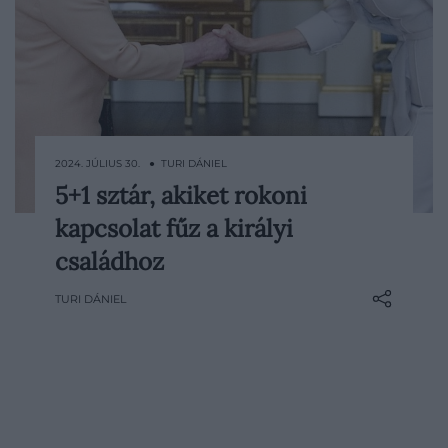
2024. JÚLIUS 30. ● TURI DÁNIEL
5+1 sztár, akiket rokoni
A brit királyi család tagjai nem sokban
kapcsolat fűz a királyi
különböznek a világsztároktól:
címlapokon szerepelnek, divattrendeket
családhoz
határoznak meg és sokan
TURI DÁNIEL
példaképükként tekintenek rájuk. Azt
azonban kevesen tudják, hogy sok olyan
hollywoodi híresség van, akiket konkrét
vérségi kapcsolat köt az angol
uralkodóház…