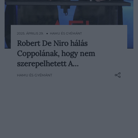
2025. ÁPRILIS 29. ● HAMU ÉS GYÉMÁNT
Robert De Niro hálás
Bár Robert De Niro A keresztapa első
Coppolának, hogy nem
részében nem kapott szerepet, a
folytatásban nyújtott alakításával azonnal
szerepelhetett A…
berobbantotta a karrierjét – ezért pedig
HAMU ÉS GYÉMÁNT
végtelenül hálás Francis Ford Coppolának.