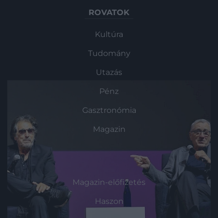
ROVATOK
Kultúra
Tudomány
Utazás
Pénz
Gasztronómia
Magazin
HG MEDIA
Magazin-előfizetés
Haszon