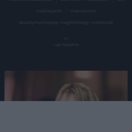
médiaajánló
impresszum
akadálymentességi megfelelőségi nyilatkozat
Lap tetejére