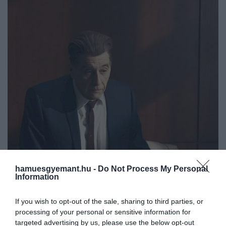
hamuesgyemant.hu -
Do Not Process My Personal
2025. ÁPRILIS 25. ● HAMU ÉS GYÉMÁNT
Information
Az 5 legjobb filmjével
A sebhelyesarcú, Serpcio, Az ördög
If you wish to opt-out of the sale, sharing to third parties, or
ünnepeljük az éppen 85 éves
ügyvédje – csak néhány cím a 85.
processing of your personal or sensitive information for
születésnapját ünneplő színészlegenda, Al
Al…
targeted advertising by us, please use the below opt-out