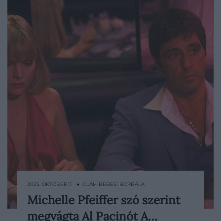
2025. OKTÓBER 7. ● OLÁH-BEBESI BORBÁLA
Michelle Pfeiffer szó szerint
Hollywood egyik legemlékezetesebb
megvágta Al Pacinót A…
meghallgatása egy véres sebesüléssel