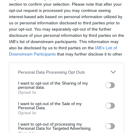
Pacino utánozhatatlan munkásságából.
section to confirm your selection. Please note that after your
opt-out request is processed you may continue seeing
HAMU ÉS GYÉMÁNT
Ajánlónkban most azt az 5 filmet
interest-based ads based on personal information utilized by
mutatjuk be, ami a közvélekedés szerint
us or personal information disclosed to third parties prior to
az életműve csúcsát jelenti.
your opt-out. You may separately opt-out of the further
disclosure of your personal information by third parties on the
IAB’s list of downstream participants. This information may
also be disclosed by us to third parties on the
IAB’s List of
Downstream Participants
that may further disclose it to other
third parties.
Please note that this website/app uses one or more Google
Personal Data Processing Opt Outs
services and may gather and store information including but
not limited to your visit or usage behaviour. You may click to
I want to opt-out of the Sharing of my
personal data.
grant or deny consent to Google and its third-party tags to
Opted In
use your data for below specified purposes in below Google
consent section.
I want to opt-out of the Sale of my
Personal Data.
Opted In
I want to opt-out of processing my
Personal Data for Targeted Advertising.