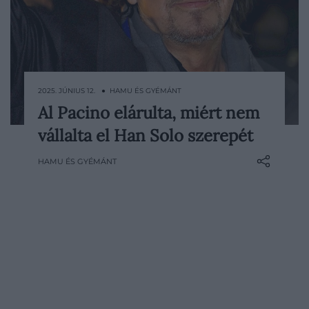
2025. JÚNIUS 12. ● HAMU ÉS GYÉMÁNT
Al Pacino elárulta, miért nem
Al Pacino nemrég ismét megosztotta
vállalta el Han Solo szerepét
gondolatait arról a döntéséről, amely
örökre megváltoztathatta volna a
HAMU ÉS GYÉMÁNT
karrierjét – de végül másét formálta át
vele. A legendás színész a Sonny Boy című
memoárjában már korábban is mesélt
arról, hogy visszautasította Han Solo
szerepét a Star Wars első részében…