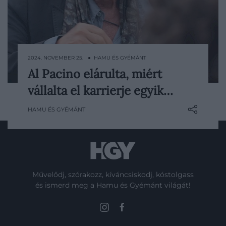
2024. NOVEMBER 25. ● HAMU ÉS GYÉMÁNT
Al Pacino elárulta, miért
Bár Al Pacinót a legtöbben A keresztapa-
vállalta el karrierje egyik…
filmekből, A sebhelyesarcúból vagy épp a
Szemtől szembenből ismerik, karrierje
HAMU ÉS GYÉMÁNT
egy kevésbé fényes pontján ezeknél
sokkal rosszabbul sikerült projektekben is
kénytelen volt szerepelni. A 84 éves
színész nemrég megjelent, Sonny Boy
című memoárjában elárulja…
Művelődj, szórakozz, kíváncsiskodj, kóstolgass
és ismerd meg a Hamu és Gyémánt világát!