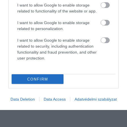
I want to allow Google to enable storage
related to functionality of the website or app.
2025. JANUÁR 15. ● HAMU ÉS GYÉMÁNT
4 filmfeldolgozás, ami sokkal
I want to allow Google to enable storage
Hollywood előszeretettel dolgozza fel újra
jobban sikerült az eredetinél
related to personalization.
és újra ugyanazokat a történeteket, így
megszámlálhatatlanul sok filmből készült
I want to allow Google to enable storage
HAMU ÉS GYÉMÁNT
már újabb verzió. Gyakori jelenség, hogy
related to security, including authentication
ezek alacsonyabb színvonalúak az
functionality and fraud prevention, and other
eredetinél, ám létezik jó pár üdítő kivétel:
user protection.
íme 4 olyan remake, amely jobb az első
változatnál.
CONFIRM
Data Deletion
Data Access
Adatvédelmi szabályzat