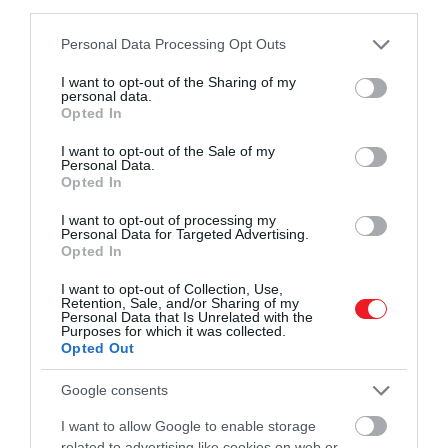
third parties.
Please note that this website/app uses one or more Google
Personal Data Processing Opt Outs
services and may gather and store information including but
not limited to your visit or usage behaviour. You may click to
I want to opt-out of the Sharing of my
personal data.
grant or deny consent to Google and its third-party tags to
Opted In
use your data for below specified purposes in below Google
consent section.
I want to opt-out of the Sale of my
Personal Data.
Opted In
I want to opt-out of processing my
Personal Data for Targeted Advertising.
Opted In
2023. JANUÁR 24. ● HAMU ÉS GYÉMÁNT
I want to opt-out of Collection, Use,
6 dal a szakításról, ami akkor
Retention, Sale, and/or Sharing of my
Az elmúlt napokban Miley Cyrus
Personal Data that Is Unrelated with the
is megérint, ha épp boldog…
Purposes for which it was collected.
exférjének, Liam Hemsworthnek címzett
Opted Out
dalával van tele a közbeszéd. Az elmúlt
HAMU ÉS GYÉMÁNT
évtizedekben az ilyen jellegű zenék
Google consents
emberek millióira voltak óriási hatással,
I want to allow Google to enable storage
ennek apropójából pedig 6 olyan szakítós
related to advertising like cookies on web or