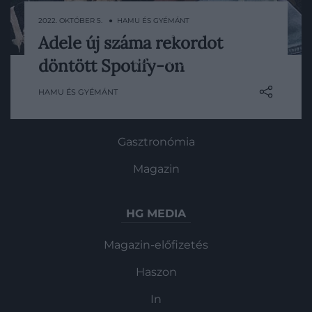
ROVATOK
2022. OKTÓBER 5. ● HAMU ÉS GYÉMÁNT
Kultúra
Adele új száma rekordot
Nem csoda, 6 év után adott ki először új
Tudomány
döntött Spotify-on
zenét az énekesnő. A rajongók ki voltak rá
éhezve.
Utazás
HAMU ÉS GYÉMÁNT
Pénz
Gasztronómia
Magazin
HG MEDIA
Magazin-előfizetés
Haszon
In