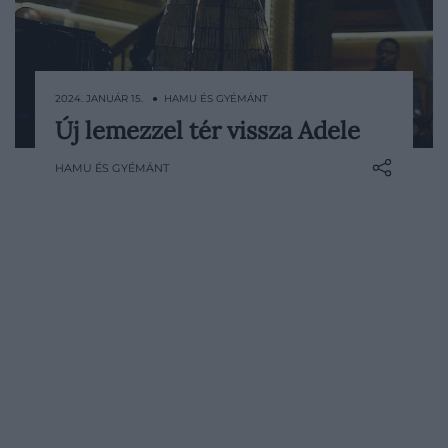
2024. JANUÁR 15. ● HAMU ÉS GYÉMÁNT
Új lemezzel tér vissza Adele
Az énekesnő hat év után ad ki új albumot.
HAMU ÉS GYÉMÁNT