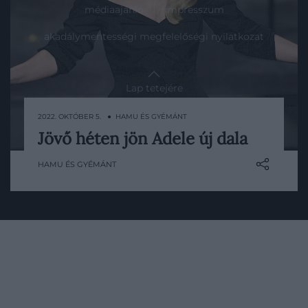
médiaajánló
impresszum
akadálymentességi megfelelőségi nyilatkozat
Lap tetejére
2022. OKTÓBER 5. ● HAMU ÉS GYÉMÁNT
Jövő héten jön Adele új dala
Az énekesnő utoljára 6 éve adott ki zenét,
azóta várakoznak rajongói.
HAMU ÉS GYÉMÁNT