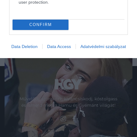
user protection.
CONFIRM
Data Deletion
Data Access
Adatvédelmi szabályzat
Művelődj, szórakozz, kíváncsiskodj, kóstolgass
és ismerd meg a Hamu és Gyémánt világát!