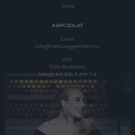
Vince
KAPCSOLAT
Email:
info@hamuesgyemant.hu
Cím:
1024 Budapest,
Margit krt. 5/A, 3. em. 1. a
© 2025 All rights reserved.
Powered by
HG Media
.
moderálási szabályzat
adatvédelmi szabályzat
ászf