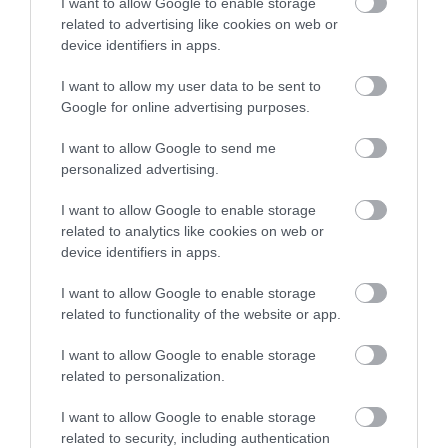
útnak indulók jobban félnek az egyedül vagy
I want to allow Google to enable storage
related to advertising like cookies on web or
partnerrel utazó csoportokhoz képest.
device identifiers in apps.
I want to allow my user data to be sent to
Google for online advertising purposes.
Olvasd el ezt is!
Félsz a repüléstől? Hat tipp egy
profitól, ami megszüntetheti a szorongást
I want to allow Google to send me
personalized advertising.
I want to allow Google to enable storage
Az már jó hír, hogy a komfortzóna elhagyása és a
related to analytics like cookies on web or
gyakori utazás segít erősíteni önbizalmunkat és
device identifiers in apps.
magabiztosságunkat: az eredményekből az derül ki,
hogy minél gyakrabban utazik valaki, annál kevésbé
I want to allow Google to enable storage
tart a váratlan eseményektől, továbbá, hogy az
related to functionality of the website or app.
utazás gyakoriságával nő az emberek
I want to allow Google to enable storage
magabiztossága a nyelvi nehézségekkel szemben.
related to personalization.
Nyitókép: Shutterstock
I want to allow Google to enable storage
related to security, including authentication