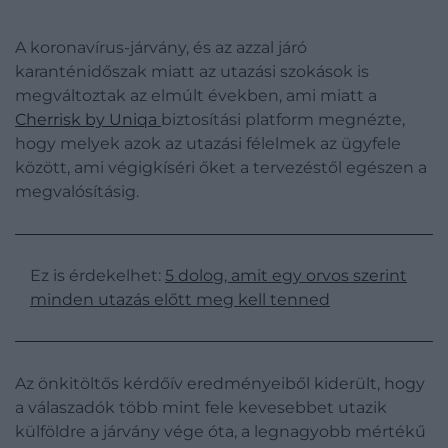
A koronavírus-járvány, és az azzal járó
karanténidőszak miatt az utazási szokások is
megváltoztak az elmúlt években, ami miatt a
Cherrisk by Uniqa
biztosítási platform megnézte,
hogy melyek azok az utazási félelmek az ügyfele
között, ami végigkíséri őket a tervezéstől egészen a
megvalósításig.
Ez is érdekelhet:
5 dolog, amit egy orvos szerint
minden utazás előtt meg kell tenned
Az önkitöltős kérdőív eredményeiből kiderült, hogy
a válaszadók több mint fele kevesebbet utazik
külföldre a járvány vége óta, a legnagyobb mértékű