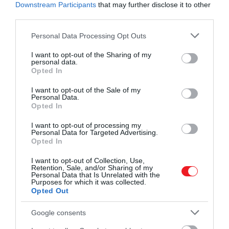
Downstream Participants
that may further disclose it to other
third parties.
Please note that this website/app uses one or more Google
Personal Data Processing Opt Outs
services and may gather and store information including but
not limited to your visit or usage behaviour. You may click to
I want to opt-out of the Sharing of my
personal data.
grant or deny consent to Google and its third-party tags to
Opted In
Shutterstock
use your data for below specified purposes in below Google
consent section.
I want to opt-out of the Sale of my
A külföldi utak előtt azonban a megszokott
Personal Data.
Opted In
izgatottság mellett sokan elkezdenek félni is: az
eredmények szerint minél gyakrabban utazunk,
I want to opt-out of processing my
annál kevésbé félünk a nem várt egészségügyi
Personal Data for Targeted Advertising.
Opted In
problémáktól.A 2022-es nyári időszakban a
sorozatos járattörlésektől és a reptereken uralkodó
I want to opt-out of Collection, Use,
Retention, Sale, and/or Sharing of my
káosztól volt hangos a média. A válaszok elemzése
Personal Data that Is Unrelated with the
azt mutatta, hogy a járattörléstől leginkább azok
Purposes for which it was collected.
Opted Out
tartanak, akik évente 3-5 alkalommal utaznak, míg
azok legkevésbé, akik ötnél többször. Emellett az
Google consents
utazás meghiúsulásától a családdal és gyerekkel