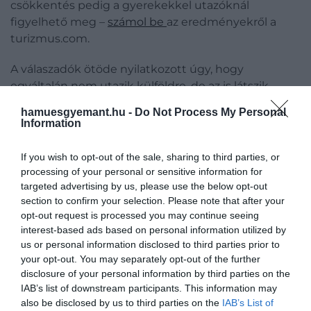
csökkentés pedig a gyerekekkel utazóknál
figyelhető meg –
számol be
az eredményekről a
turizmus.com.
A válaszadók ötöde nyilatkozott úgy, hogy
egyáltalán nem utazik külföldre, de az is látszik,
hogy hiába a válság: azoknál, akik évente ötnél
hamuesgyemant.hu -
Do Not Process My Personal
többször utaznak külföldre, 67 százalékuknak
Information
semmilyen változás nem történt az utazási
szokásában – azaz utazás gyakoriságával növekszik
If you wish to opt-out of the sale, sharing to third parties, or
az ahhoz való ragaszkodás is, még a nehézségek
processing of your personal or sensitive information for
ellenére is.
targeted advertising by us, please use the below opt-out
section to confirm your selection. Please note that after your
opt-out request is processed you may continue seeing
interest-based ads based on personal information utilized by
us or personal information disclosed to third parties prior to
your opt-out. You may separately opt-out of the further
disclosure of your personal information by third parties on the
IAB’s list of downstream participants. This information may
also be disclosed by us to third parties on the
IAB’s List of