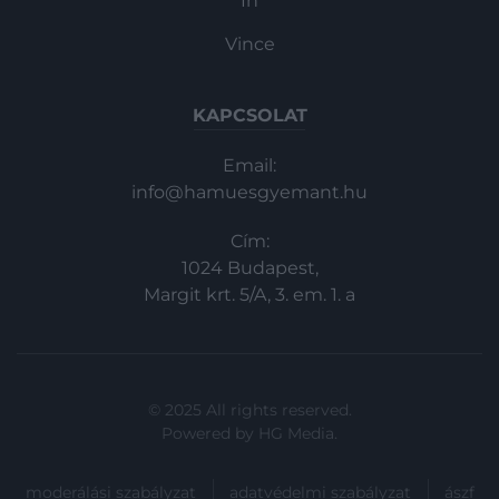
In
Vince
KAPCSOLAT
Email:
info@hamuesgyemant.hu
Cím:
1024 Budapest,
Margit krt. 5/A, 3. em. 1. a
© 2025 All rights reserved.
Powered by
HG Media
.
moderálási szabályzat
adatvédelmi szabályzat
ászf