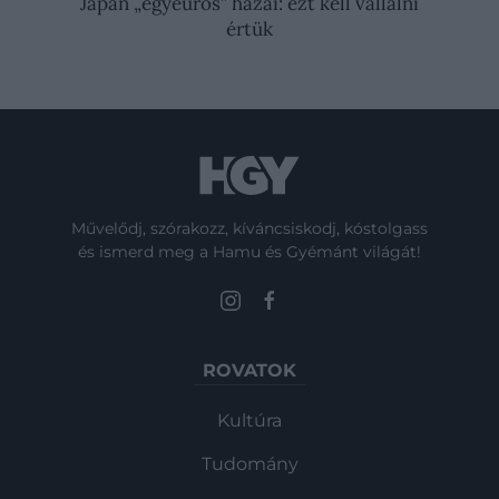
Japán „egyeurós” házai: ezt kell vállalni
értük
Művelődj, szórakozz, kíváncsiskodj, kóstolgass
és ismerd meg a Hamu és Gyémánt világát!
ROVATOK
Kultúra
Tudomány