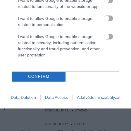
I want to allow Google to enable storage
related to functionality of the website or app.
I want to allow Google to enable storage
related to personalization.
I want to allow Google to enable storage
related to security, including authentication
functionality and fraud prevention, and other
user protection.
CONFIRM
Nyitókép: Shutterstock
UTAZÁS
REPÜLÉS
KÉZI POGGYÁSZ
Data Deletion
Data Access
Adatvédelmi szabályzat
CSOMAGOLÁS
2026. JÚLIUS 25. ● UTAZÁS
A foci-vb óta 265 százalékkal nőtt a
népszerűsége ennek a…
2026. JÚLIUS 17. ● UTAZÁS