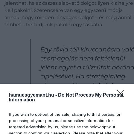
jelenthet, ha az összes alapvető dolgot ilyen kis helyre
kell pakolni. Szerencsére van egy egyszerű módja
annak, hogy minden lényeges dolgot – és még annál i
többet – be tudjunk pakolni egy táskába.
Egy rövid téli kiruccanásra val
csomagolás nem feltétlenül
jelent egyet a túlzsúfolt bőrön
cipelésével. Ha stratégiailag
alaposan átgondoljuk, hogy
mire lesz szükségünk, akkor
hamuesgyemant.hu -
Do Not Process My Personal
Information
valóban mindent magunkkal
vihetünk
If you wish to opt-out of the sale, sharing to third parties, or
processing of your personal or sensitive information for
targeted advertising by us, please use the below opt-out
section to confirm your selection. Please note that after your