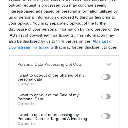
– ajánlotta
Mike Harvey
, a
1st Move International
opt-out request is processed you may continue seeing
költöztetési
vállalat ügyvezető igazgatója elmondta.
interest-based ads based on personal information utilized by
us or personal information disclosed to third parties prior to
Harvey legjobb tippje pedig a vákuumzáras zacskó,
your opt-out. You may separately opt-out of the further
amelyekkel jelentős helyet takaríthatunk meg.
disclosure of your personal information by third parties on the
IAB’s list of downstream participants. This information may
also be disclosed by us to third parties on the
IAB’s List of
Downstream Participants
that may further disclose it to other
A téli kabátok és pulóverek sok
third parties.
helyet foglalnak el, ezért utazá
Please note that this website/app uses one or more Google
Personal Data Processing Opt Outs
közben a legnehezebb
services and may gather and store information including but
not limited to your visit or usage behaviour. You may click to
I want to opt-out of the Sharing of my
holmikat viseljük. Ha azonban
personal data.
grant or deny consent to Google and its third-party tags to
Opted In
mégis be kell csomagolnunk
use your data for below specified purposes in below Google
consent section.
ezeket, használjunk
I want to opt-out of the Sale of my
Personal Data.
vákuumzáró zacskókat, hogy
Opted In
lapos, légmentesen záródó
I want to opt-out of processing my
Personal Data for Targeted Advertising.
csomagokba tömörítsük őket,
Opted In