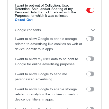
így felszabadítva a bőröndben
I want to opt-out of Collection, Use,
lévő helyet több alapvető dolo
Retention, Sale, and/or Sharing of my
Personal Data that Is Unrelated with the
számára
Purposes for which it was collected.
Opted Out
Google consents
– tette hozzá.
I want to allow Google to enable storage
related to advertising like cookies on web or
Egy másik lehetséges módszer a KonMari hajtogatási
device identifiers in apps.
technika alkalmazása, amelynek lényege, hogy a
ruhákat kompakt háromszögekbe hajtogatjuk, hogy
I want to allow my user data to be sent to
azok függőlegesen állhassanak a bőröndben. A Marie
Google for online advertising purposes.
Kondónak tulajdonított KonMari csomagolási módsze
I want to allow Google to send me
helyet takarít meg, elérhetővé teszi a tárgyakat, és
personalized advertising.
megakadályozza, hogy a bőröndünk rendezetlenné
váljon.
I want to allow Google to enable storage
related to analytics like cookies on web or
device identifiers in apps.