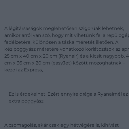
A légitársaságok meglehetősen szigorúak lehetnek,
amikor arról van szó, hogy mit vihetünk fel a repülőgé
fedélzetére, különösen a táska méretét illetően. A
kézipoggyász méretére vonatkozó korlátozások az ap
25 cm x 40 cm x 20 cm (Ryanair) és a kicsit nagyobb, 
cm x 36 cm x 20 cm (easyJet) között mozoghatnak –
kezdi
az Express,
Ez is érdekelhet:
Ezért ennyire drága a Ryanairnél az
extra poggyász
A csomagolás, akár csak egy hétvégére is, kihívást