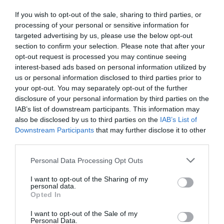
fokozatosan vezetné be az EES-t. Ez azt jelentené,
If you wish to opt-out of the sale, sharing to third parties, or
hogy lépésről lépésre haladna a rendszer bővítése,
processing of your personal or sensitive information for
nem pedig egyszerre érintené az összes
targeted advertising by us, please use the below opt-out
határátkelőhelyet.
section to confirm your selection. Please note that after your
opt-out request is processed you may continue seeing
Mindezt azonban a jelenlegi jogi keretek nem teszik
interest-based ads based on personal information utilized by
lehetővé, és ennek megvalósításához a rendelet
us or personal information disclosed to third parties prior to
szövegének célzott módosításaira lenne szükség.
your opt-out. You may separately opt-out of the further
disclosure of your personal information by third parties on the
IAB’s list of downstream participants. This information may
Mi is ez az EES?
also be disclosed by us to third parties on the
IAB’s List of
Downstream Participants
that may further disclose it to other
third parties.
Please note that this website/app uses one or more Google
Personal Data Processing Opt Outs
services and may gather and store information including but
not limited to your visit or usage behaviour. You may click to
I want to opt-out of the Sharing of my
personal data.
grant or deny consent to Google and its third-party tags to
Opted In
use your data for below specified purposes in below Google
consent section.
I want to opt-out of the Sale of my
Personal Data.