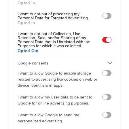
Opted In
I want to opt-out of processing my
Personal Data for Targeted Advertising.
Opted In
I want to opt-out of Collection, Use,
Fotó:
Shutterstock
Retention, Sale, and/or Sharing of my
Personal Data that Is Unrelated with the
Purposes for which it was collected.
Az EES ötlete még 2016-ra nyúlik vissza, és amely
Opted Out
megvalósítását többször is elhalasztották. Fő célja az
EU külső határain végzett ellenőrzések
Google consents
korszerűsítése és az útlevelek hagyományos fizikai
I want to allow Google to enable storage
bélyegzésének felváltása,
írja
az Euronews.
related to advertising like cookies on web or
device identifiers in apps.
I want to allow my user data to be sent to
Ez is érdekelhet!
Friss rangsor: a legerősebb
Google for online advertising purposes.
európai útlevél majdnem világelső is
I want to allow Google to send me
personalized advertising.