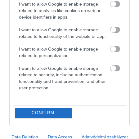
Az új rendszer azokra a nem uniós állampolgárokra
I want to allow Google to enable storage
vonatkozik majd, akik látogatás, nyaralás vagy üzleti
related to analytics like cookies on web or
device identifiers in apps.
út céljából érkeznek az EU területére, és 180 napos
időszakon belül összesen legfeljebb 90 napig
I want to allow Google to enable storage
maradnak.
related to functionality of the website or app.
Amint az EES működésbe lép, a beutazóknak
I want to allow Google to enable storage
érkezéskor fel kell mutatniuk útlevelüket, emellett
related to personalization.
fényképet készítenek az arcukról és elektronikusan
beszkennelik az ujjlenyomatukat.
I want to allow Google to enable storage
related to security, including authentication
functionality and fraud prevention, and other
Az útlevélmentes schengeni térségbe való minden
user protection.
be- és kilépést rögzítenek majd.
A rendszerben Ciprus és Írország kivételével
valamennyi tagállam, valamint 4 schengeni társult
CONFIRM
ország – Izland, Liechtenstein, Norvégia és Svájc –
vesz részt. Cipruson és Írországban az útleveleket
továbbra is kézzel bélyegzik majd.
Data Deletion
Data Access
Adatvédelmi szabályzat