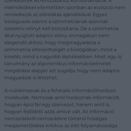
szerkezetek létrehozásához kombinálhatók. A
mérnökökkel ellentétben azonban az evolúció nem
rendelkezik az előrelátás ajándékával. Egyes
biológusok szerint a szimmetriának azonnali
szelektív előnyt kell biztosítania. De a szimmetria
által nyújtott adaptív előny önmagában nem
elegendő ahhoz, hogy megmagyarázza a
szimmetria elterjedtségét a biológiában, mind a
kisebb, mind a nagyobb léptékekben. Most egy új
tanulmány az algoritmikus információelmélet
meglátásai alapján azt sugallja, hogy nem adaptív
magyarázat is létezhet.
A nukleinsavak és a fehérjék információhordozó
molekulák. Nemcsak arról hordoznak információt,
hogyan épül fel egy szervezet, hanem arról is,
hogyan fejlődött azzá, amivé vált. Az információ
nemzedékről nemzedékre történő hűséges
megismétlődése kritikus az élet folyamatossága