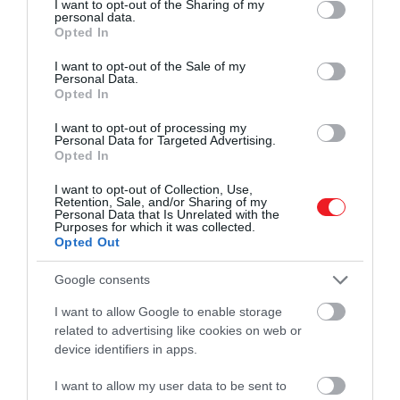
not limited to your visit or usage behaviour. You may click to
I want to opt-out of the Sharing of my
struktúrákat alkossanak. Minél nagyobb a
personal data.
grant or deny consent to Google and its third-party tags to
lehetséges határfelületek száma, annál
Opted In
use your data for below specified purposes in below Google
összetettebb egy fehérje. Amikor a kutatók
consent section.
I want to opt-out of the Sale of my
átnézték a Protein Data Bankban meglévő
Personal Data.
struktúrákat, észrevették, hogy a legtöbb fehérje
Opted In
kevés interfésszel rendelkezik.
I want to opt-out of processing my
Personal Data for Targeted Advertising.
Összességében a természet sokkal gyakrabban hoz
Opted In
létre alacsony komplexitású és nagy szimmetriájú
I want to opt-out of Collection, Use,
fehérjéket, mint magas komplexitású és alacsony
Retention, Sale, and/or Sharing of my
Personal Data that Is Unrelated with the
szimmetriájú fehérjéket. A számítógépes
Purposes for which it was collected.
szimulációk hasonló eredményt hoztak. A kutatók
Opted Out
az RNS-morfoszféra (vagyis az RNS összes
Google consents
lehetséges másodlagos szerkezetének tere)
komplexitását is megvizsgálták. Szimulációik ismét
I want to allow Google to enable storage
fordított összefüggést mutattak a struktúrák
related to advertising like cookies on web or
komplexitása és gyakorisága között. Ez
device identifiers in apps.
összhangban volt egy korábbi tanulmányukkal,
I want to allow my user data to be sent to
amely kimutatta, hogy a természet az RNS-