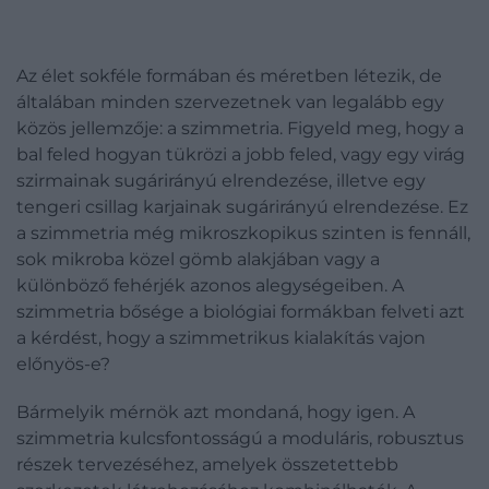
Az élet sokféle formában és méretben létezik, de
általában minden szervezetnek van legalább egy
közös jellemzője: a szimmetria. Figyeld meg, hogy a
bal feled hogyan tükrözi a jobb feled, vagy egy virág
szirmainak sugárirányú elrendezése, illetve egy
tengeri csillag karjainak sugárirányú elrendezése. Ez
a szimmetria még mikroszkopikus szinten is fennáll,
sok mikroba közel gömb alakjában vagy a
különböző fehérjék azonos alegységeiben. A
szimmetria bősége a biológiai formákban felveti azt
a kérdést, hogy a szimmetrikus kialakítás vajon
előnyös-e?
Bármelyik mérnök azt mondaná, hogy igen. A
szimmetria kulcsfontosságú a moduláris, robusztus
részek tervezéséhez, amelyek összetettebb