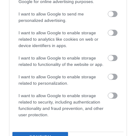
Google for online advertising purposes.
morfoszférában csak 1 a 100 millió lehetséges
fenotípusból 1 lehetséges fenotípussal dolgozik.
I want to allow Google to send me
Ezután a kutatók azt vizsgálták, hogy a bimbós
personalized advertising.
élesztő, egy népszerű modellorganizmus
I want to allow Google to enable storage
génszabályozó hálózata is szimmetriát mutat-e. Az
related to analytics like cookies on web or
évek során a tudósok összeállítottak egy listát a
device identifiers in apps.
sejtciklusát leíró differenciálegyenletekből.
I want to allow Google to enable storage
A kutatók számos sejtciklus-fenotípust szimuláltak
related to functionality of the website or app.
úgy, hogy véletlenszerűen változtatták ezen
egyenletek paramétereit a genotípus
I want to allow Google to enable storage
helyettesítésére. Észrevették, hogy nem csak a
related to personalization.
kevésbé összetett fenotípusok felé mutatkozott
I want to allow Google to enable storage
torzulás, de a valós fenotípus kevésbé volt összetett,
related to security, including authentication
mint az összes szimulált. A modularitás a biológiai
functionality and fraud prevention, and other
rendszerek másik fontos jellemzője, és a takarékos
user protection.
szervezetek gyakran újrahasznosítják a genetikai
vagy biokémiai modulokat új célok érdekében. Bár
különböző elméletek léteznek arra vonatkozóan,