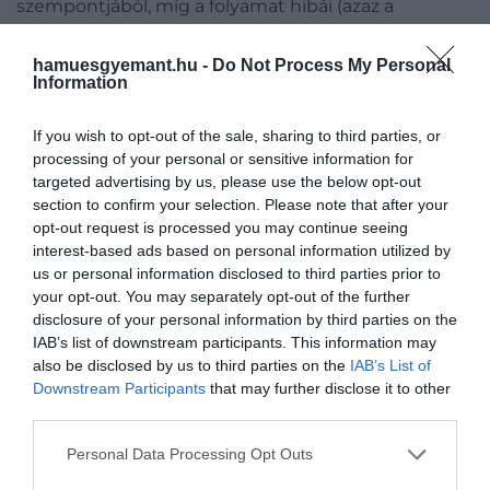
szempontjából, míg a folyamat hibái (azaz a
mutációk) szükségesek az élet fejlődéséhez. Az
információelméletben a Kolmogorov-féle
hamuesgyemant.hu -
Do Not Process My Personal
Information
komplexitás azt írja le, hogy mennyi számítás
szükséges valaminek a leírásához. A billentyűzetet
If you wish to opt-out of the sale, sharing to third parties, or
püfölő metaforikus majom sokkal valószínűbb, hogy
processing of your personal or sensitive information for
egy egyszerű szkriptet ír fel. Hasonlóképpen, az
targeted advertising by us, please use the below opt-out
evolúció is valószínűbb, hogy egyszerűbb, mint
section to confirm your selection. Please note that after your
összetettebb tulajdonságokat hoz létre.
opt-out request is processed you may continue seeing
interest-based ads based on personal information utilized by
A tanulmány szerzői megállapították, hogy mivel a
us or personal information disclosed to third parties prior to
szimmetrikus struktúrák kódolásához kevesebb
your opt-out. You may separately opt-out of the further
információra van szükség, sokkal nagyobb
disclosure of your personal information by third parties on the
valószínűséggel jelennek meg potenciális
IAB’s list of downstream participants. This information may
also be disclosed by us to third parties on the
IAB’s List of
variációként. Hipotézisük ellenőrzésére a kutatók
Downstream Participants
that may further disclose it to other
szimmetriát kerestek fehérjekomplexekben, RNS-
third parties.
struktúrákban és génhálózatokban. A fehérje
alegységek határfelületeken keresztül
Please note that this website/app uses one or more Google
Personal Data Processing Opt Outs
services and may gather and store information including but
kapcsolódnak egymáshoz, hogy komplex