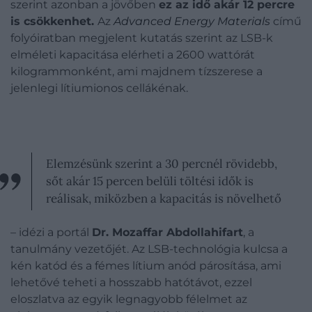
szerint azonban a jövőben
ez az idő akár 12 percre
is csökkenhet.
Az
Advanced Energy Materials
című
folyóiratban megjelent kutatás szerint az LSB-k
elméleti kapacitása elérheti a 2600 wattórát
kilogrammonként, ami majdnem tízszerese a
jelenlegi lítiumionos cellákénak.
Elemzésünk szerint a 30 percnél rövidebb,
sőt akár 15 percen belüli töltési idők is
reálisak, miközben a kapacitás is növelhető
– idézi a portál
Dr. Mozaffar Abdollahifart
, a
tanulmány vezetőjét. Az LSB-technológia kulcsa a
kén katód és a fémes lítium anód párosítása, ami
lehetővé teheti a hosszabb hatótávot, ezzel
eloszlatva az egyik legnagyobb félelmet az