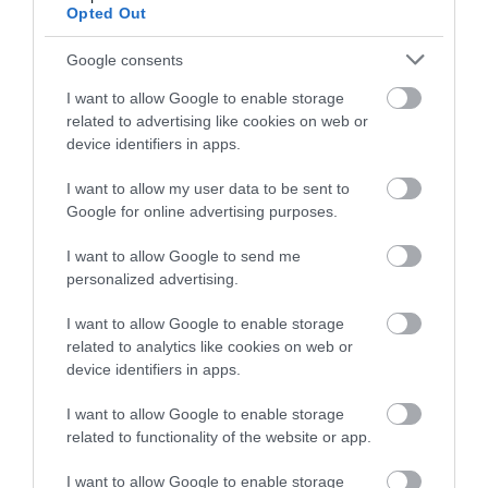
Opted Out
Google consents
I want to allow Google to enable storage
related to advertising like cookies on web or
device identifiers in apps.
I want to allow my user data to be sent to
Google for online advertising purposes.
Még több érdekesség!
5 perc alatt feltölthető akkumulátor
I want to allow Google to send me
personalized advertising.
kerülhet a Teslákba
I want to allow Google to enable storage
A kutatás globális együttműködés eredménye,
related to analytics like cookies on web or
amely Németország, India és Tajvan támogatásával,
device identifiers in apps.
több tudományterület összehangolásával valósult
I want to allow Google to enable storage
meg – és
új irányt jelölhet ki az elektromos
related to functionality of the website or app.
járművek fejlesztésében.
I want to allow Google to enable storage