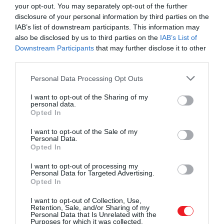
your opt-out. You may separately opt-out of the further
disclosure of your personal information by third parties on the
IAB’s list of downstream participants. This information may
also be disclosed by us to third parties on the
IAB’s List of
Fotó:
Waldemar/Unsplash
Downstream Participants
that may further disclose it to other
third parties.
A kihívások azonban jelentősek: a kén ugyanis rossz
elektromos vezető, így
szénalapú anyagokkal kell
Please note that this website/app uses one or more Google
Personal Data Processing Opt Outs
services and may gather and store information including but
kombinálni.
A töltési ciklusok során bekövetkező
not limited to your visit or usage behaviour. You may click to
I want to opt-out of the Sharing of my
térfogatváltozások csökkentik az élettartamot, ami
personal data.
grant or deny consent to Google and its third-party tags to
a teljesítmény romlását és az akkumulátor
Opted In
use your data for below specified purposes in below Google
instabilitását okozhatja.
consent section.
I want to opt-out of the Sale of my
Personal Data.
A legveszélyesebb probléma az úgynevezett
Opted In
dendritképződés, ami
rövidzárlatokat, sőt tüzet is
I want to opt-out of processing my
okozhat.
Ennek megelőzése érdekében a kutatók
Personal Data for Targeted Advertising.
fejlett szénstruktúrákat, új elektrolitokat, sőt
Opted In
mesterséges intelligenciát is alkalmaznak az
I want to opt-out of Collection, Use,
optimális megoldások megtalálására.
Retention, Sale, and/or Sharing of my
Personal Data that Is Unrelated with the
Purposes for which it was collected.