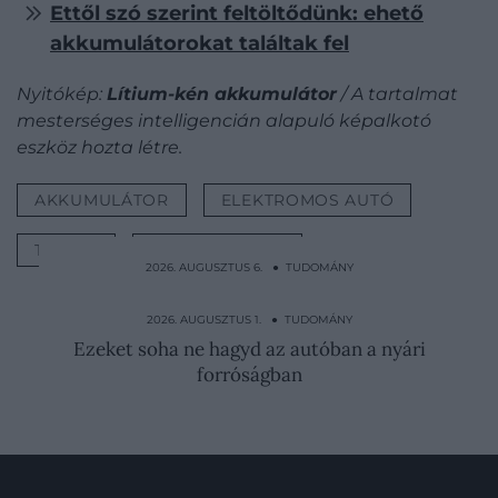
Ettől szó szerint feltöltődünk: ehető
akkumulátorokat találtak fel
Nyitókép:
Lítium-kén akkumulátor
/ A tartalmat
mesterséges intelligencián alapuló képalkotó
eszköz hozta létre.
AKKUMULÁTOR
ELEKTROMOS AUTÓ
TÖLTÉS
E-AUTÓ TÖLTÉS
2026. AUGUSZTUS 6. ● TUDOMÁNY
Nem pók, mérge sincs, a sivatagban mégis
rettegnek tőle
2026. AUGUSZTUS 1. ● TUDOMÁNY
Ezeket soha ne hagyd az autóban a nyári
forróságban