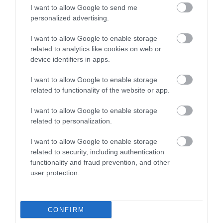
fedélzeti rendszerek környezetét. Ez alapvető
I want to allow Google to send me
kérdés, hiszen egy modern repülőgép működése
personalized advertising.
érzékeny elektronikára, vezérlésre és pontosan
szabályozott rendszerekre épül
.
I want to allow Google to enable storage
related to analytics like cookies on web or
A hidrogénhajtás lehet az egyik kulcs
device identifiers in apps.
I want to allow Google to enable storage
A japán teszt középpontjában egy
hidrogénüzemű
related to functionality of the website or app.
torlósugár-hajtómű
állt. Ez eltér a hagyományos
sugárhajtóművektől, mert nem forgó
I want to allow Google to enable storage
kompresszorlapátok sűrítik benne a levegőt.
A
related to personalization.
rendszer a nagy sebességgel beáramló levegő
I want to allow Google to enable storage
torlóhatását használja ki: a levegő a hajtóműben így
related to security, including authentication
mozgó kompresszor nélkül sűrűsödik össze.
functionality and fraud prevention, and other
user protection.
Ez hiperszonikus tartományban előnyt jelenthet, de
komoly feltétele is van, hiszen a repülőgépnek
már
eleve nagyon gyorsan kell haladnia
ahhoz, hogy a
CONFIRM
hajtómű hatékonyan működjön. Vagyis a