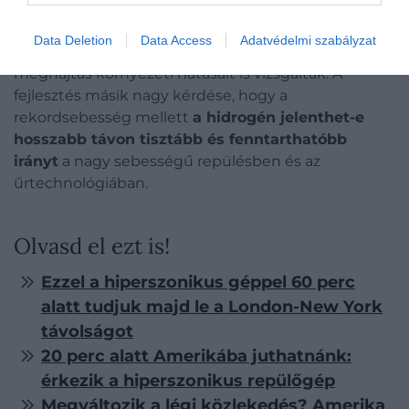
technológia önmagában nem oldja meg a gyors
repülést, csak egy összetett rendszer részeként
Data Deletion
Data Access
Adatvédelmi szabályzat
képzelhető el.
A kutatók a hidrogénüzemű
meghajtás környezeti hatásait is vizsgálták. A
fejlesztés másik nagy kérdése, hogy a
rekordsebesség mellett
a hidrogén jelenthet-e
hosszabb távon tisztább és fenntarthatóbb
irányt
a nagy sebességű repülésben és az
űrtechnológiában.
Olvasd el ezt is!
Ezzel a hiperszonikus géppel 60 perc
alatt tudjuk majd le a London-New York
távolságot
20 perc alatt Amerikába juthatnánk:
érkezik a hiperszonikus repülőgép
Megváltozik a légi közlekedés? Amerika