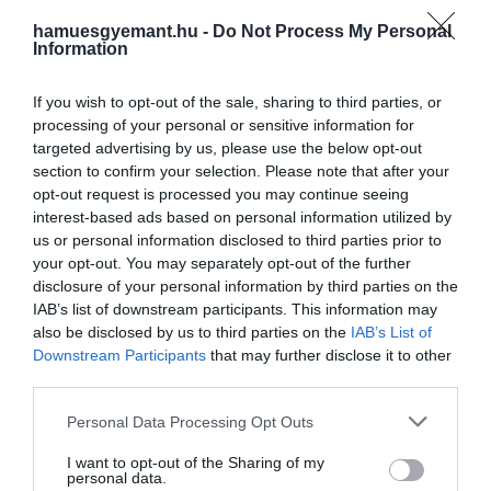
gyorsulás, az útvonaltervezés és a leszállás ideje.
hamuesgyemant.hu -
Do Not Process My Personal
Information
A japán fejlesztés azért is figyelemre méltó, mert
miközben az amerikai Boom Supersonic
Overture
If you wish to opt-out of the sale, sharing to third parties, or
nevű repülőgépe
Mach 1,7-es
processing of your personal or sensitive information for
utazósebességet
próbál elérni, a JAXA-kísérlet már
targeted advertising by us, please use the below opt-out
egy másik technológiai szintet vizsgál. A Mach 1,7 is
section to confirm your selection. Please note that after your
komoly előrelépés lenne a mai kereskedelmi
opt-out request is processed you may continue seeing
repüléshez képest,
Japán azonban a
interest-based ads based on personal information utilized by
hiperszonikus tartomány felé nyitna utat.
us or personal information disclosed to third parties prior to
your opt-out. You may separately opt-out of the further
disclosure of your personal information by third parties on the
IAB’s list of downstream participants. This information may
also be disclosed by us to third parties on the
IAB’s List of
Downstream Participants
that may further disclose it to other
third parties.
Please note that this website/app uses one or more Google
Personal Data Processing Opt Outs
services and may gather and store information including but
not limited to your visit or usage behaviour. You may click to
I want to opt-out of the Sharing of my
personal data.
grant or deny consent to Google and its third-party tags to