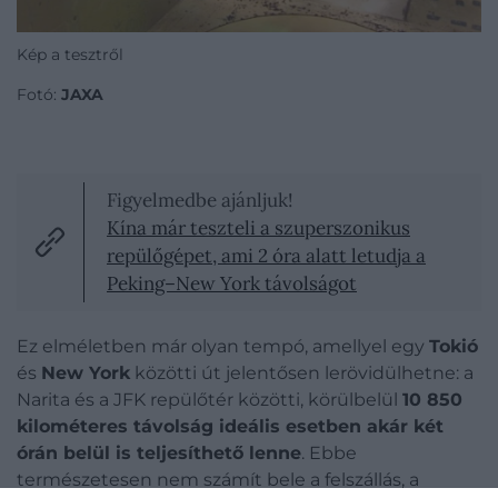
Kép a tesztről
Fotó:
JAXA
Figyelmedbe ajánljuk!
Kína már teszteli a szuperszonikus
repülőgépet, ami 2 óra alatt letudja a
Peking–New York távolságot
Ez elméletben már olyan tempó, amellyel egy
Tokió
és
New York
közötti út jelentősen lerövidülhetne: a
Narita és a JFK repülőtér közötti, körülbelül
10 850
kilométeres távolság ideális esetben akár két
órán belül is teljesíthető lenne
. Ebbe
természetesen nem számít bele a felszállás, a