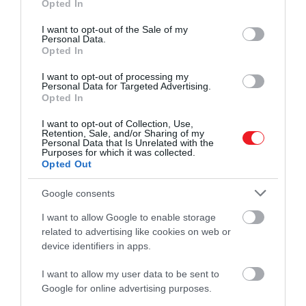
Opted In
use your data for below specified purposes in below Google
consent section.
I want to opt-out of the Sale of my
A tesztben egy nagyjából kétméteres kísérleti
Personal Data.
repülőgépet helyeztek olyan környezetbe, amely a
Opted In
Mach 5-ös repülés feltételeit modellezte. Ilyen
I want to opt-out of processing my
tempónál
a szerkezetet akár 1000 fok körüli
Personal Data for Targeted Advertising.
hőterhelés is érheti
–
hívja fel rá a figyelmet a
Opted In
Drive
. A hagyományos repülőgépszerkezetek ilyen
I want to opt-out of Collection, Use,
környezetben gyorsan károsodhatnának, ezért a
Retention, Sale, and/or Sharing of my
Personal Data that Is Unrelated with the
kutatók azt is vizsgálták, hogyan viselkedik a teljes
Purposes for which it was collected.
jármű extrém körülmények között. A teszt során
Opted Out
figyelték a hővédő rendszer működését, a
Google consents
kipufogógáz hőmérsékleti eloszlását, a szerkezeti
terhelést és az aerodinamikai vezérlőfelületek
I want to allow Google to enable storage
reakcióit is.
related to advertising like cookies on web or
device identifiers in apps.
A kísérlet egyik fontos eredménye az volt, hogy a
hővédelmi rendszer a külső forróság ellenére is az
I want to allow my user data to be sent to
Google for online advertising purposes.
üzemi tartomány közelében tudta tartani a