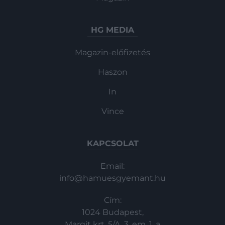
HG MEDIA
Magazin-előfizetés
Haszon
In
Vince
KAPCSOLAT
Email:
info@hamuesgyemant.hu
Cím:
1024 Budapest,
Margit krt. 5/A, 3. em. 1. a