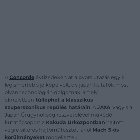
A
Concorde
évtizedeken át a gyors utazás egyik
legismertebb jelképe volt, de japán kutatók most
olyan technológián dolgoznak, amely
elméletben
túlléphet a klasszikus
szuperszonikus repülés határain
. A
JAXA
, vagyis a
Japán Űrügynökség részvételével működő
kutatócsoport a
Kakuda Űrközpontban
hajtott
végre sikeres hajtóműtesztet, ahol
Mach 5-ös
körülményeket
modelleztek.