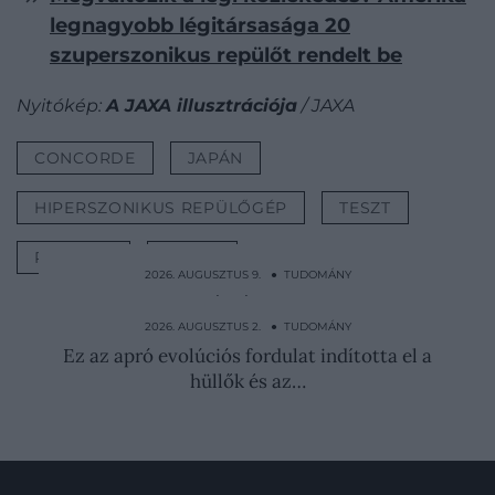
legnagyobb légitársasága 20
szuperszonikus repülőt rendelt be
Nyitókép:
A JAXA illusztrációja
/ JAXA
CONCORDE
JAPÁN
HIPERSZONIKUS REPÜLŐGÉP
TESZT
REPÜLÉS
VIDEÓ
2026. AUGUSZTUS 9. ● TUDOMÁNY
Menedéknek szánták, ezrek haltak meg
Mexikó brutális…
2026. AUGUSZTUS 2. ● TUDOMÁNY
Ez az apró evolúciós fordulat indította el a
hüllők és az…