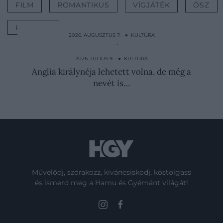
FILM
ROMANTIKUS
VÍGJÁTÉK
ŐSZ
KULTÚRA
2026. AUGUSZTUS 7. ● KULTÚRA
A középkori bordélyházakban veréssel és
éheztetéssel…
2026. JÚLIUS 9. ● KULTÚRA
Anglia királynéja lehetett volna, de még a
nevét is…
Művelődj, szórakozz, kíváncsiskodj, kóstolgass
és ismerd meg a Hamu és Gyémánt világát!