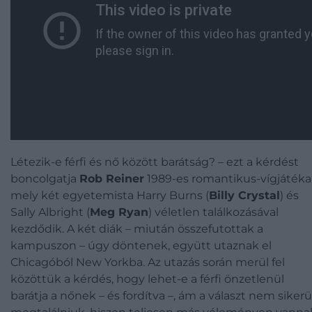
Létezik-e férfi és nő között barátság? – ezt a kérdést
boncolgatja
Rob Reiner
1989-es romantikus-vígjátéka
mely két egyetemista Harry Burns (
Billy Crystal
) és
Sally Albright (
Meg Ryan
) véletlen találkozásával
kezdődik. A két diák – miután összefutottak a
kampuszon – úgy döntenek, együtt utaznak el
Chicagóból New Yorkba. Az utazás során merül fel
közöttük a kérdés, hogy lehet-e a férfi önzetlenül
barátja a nőnek – és fordítva –, ám a választ nem sikerü