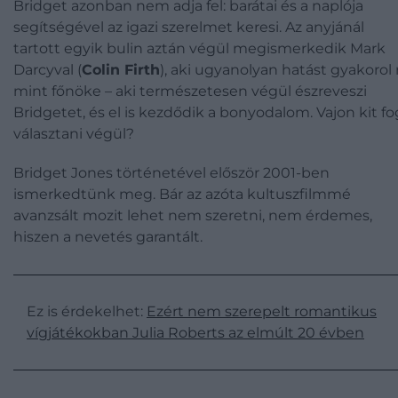
Bridget azonban nem adja fel: barátai és a naplója
segítségével az igazi szerelmet keresi. Az anyjánál
tartott egyik bulin aztán végül megismerkedik Mark
Darcyval (
Colin Firth
), aki ugyanolyan hatást gyakorol r
mint főnöke – aki természetesen végül észreveszi
Bridgetet, és el is kezdődik a bonyodalom. Vajon kit fo
választani végül?
Bridget Jones történetével először 2001-ben
ismerkedtünk meg. Bár az azóta kultuszfilmmé
avanzsált mozit lehet nem szeretni, nem érdemes,
hiszen a nevetés garantált.
Ez is érdekelhet:
Ezért nem szerepelt romantikus
vígjátékokban Julia Roberts az elmúlt 20 évben