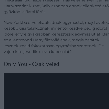
megtalálniuk, hiszen teljesen más véleményen vanna
Harry szerint kizárt, Sally azonban ennek ellenkezőjérő
győzködi a fiatal férfit.
New Yorkba érve elszakadnak egymástól, majd évekk
később újra találkoznak, innentől kezdve pedig időről
időre, egyre gyakrabban keresztezik egymás útját. Bár
ez ellentmond Harry filozófiájának, mégis barátok
lesznek, majd fokozatosan egymásba szeretnek. De
vajon kiteljesedik-e ez a kapcsolat?
Only You - Csak veled