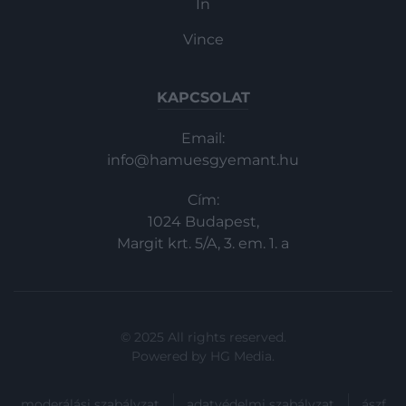
In
Vince
KAPCSOLAT
Email:
info@hamuesgyemant.hu
Cím:
1024 Budapest,
Margit krt. 5/A, 3. em. 1. a
© 2025 All rights reserved.
Powered by
HG Media
.
moderálási szabályzat
adatvédelmi szabályzat
ászf