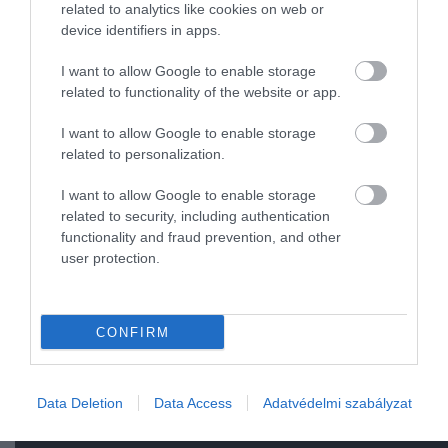
romantikus-vígjáték
related to analytics like cookies on web or
Josh Duhamel
és
Katherine Hei
device identifiers in apps.
főszereplésével. A történet középpontjában két fiatal
felnőtt, Eric Messer és Holly Berenson áll, akik barátaik
I want to allow Google to enable storage
halála után közös felügyeletet kapnak az árván marad
related to functionality of the website or app.
kislányuk felett.
I want to allow Google to enable storage
Holly és Messer eleinte ki nem állhatják egymást, de
related to personalization.
energiájukat a kis Sophie nevelésébe fektetik. Idővel 
I want to allow Google to enable storage
rögtönzött szülők egymásba szeretnek, amikor pedig
related to security, including authentication
úgy tűnik, hogy minden elveszhet, megtalálják a
functionality and fraud prevention, and other
módját, hogy igazi családdá váljanak.
user protection.
Harry és Sally
CONFIRM
Data Deletion
Data Access
Adatvédelmi szabályzat