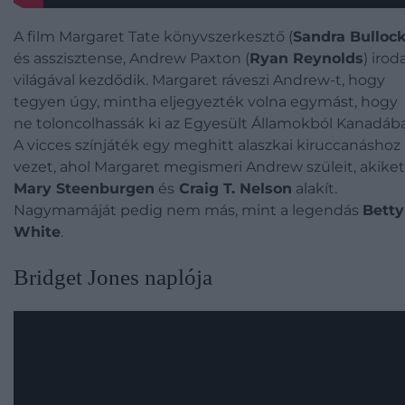
A film Margaret Tate könyvszerkesztő (
Sandra Bulloc
és asszisztense, Andrew Paxton (
Ryan Reynolds
) irod
világával kezdődik. Margaret ráveszi Andrew-t, hogy
tegyen úgy, mintha eljegyezték volna egymást, hogy
ne toloncolhassák ki az Egyesült Államokból Kanadába
A vicces színjáték egy meghitt alaszkai kiruccanáshoz
vezet, ahol Margaret megismeri Andrew szüleit, akiket
Mary Steenburgen
és
Craig T. Nelson
alakít.
Nagymamáját pedig nem más, mint a legendás
Betty
White
.
Bridget Jones naplója