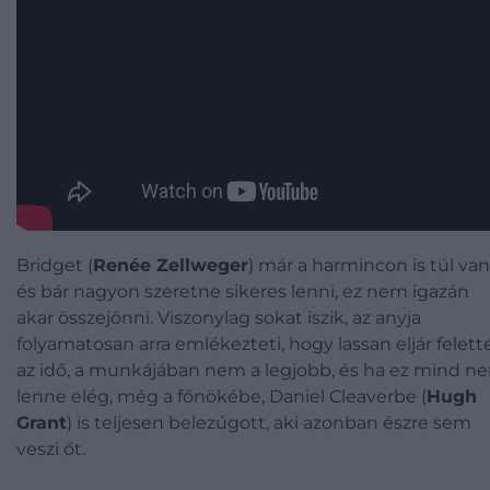
Bridget (
Renée Zellweger
) már a harmincon is túl van
és bár nagyon szeretne sikeres lenni, ez nem igazán
akar összejönni. Viszonylag sokat iszik, az anyja
folyamatosan arra emlékezteti, hogy lassan eljár felett
az idő, a munkájában nem a legjobb, és ha ez mind n
lenne elég, még a főnökébe, Daniel Cleaverbe (
Hugh
Grant
) is teljesen belezúgott, aki azonban észre sem
veszi őt.