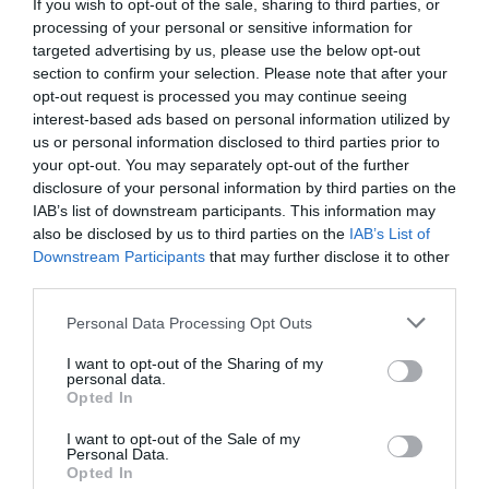
éppen ezért úgy dönt, hogy hozzámegy egyszerű, ám
If you wish to opt-out of the sale, sharing to third parties, or
szeretetreméltó udvarlójához Johnny Cammarerihez
processing of your personal or sensitive information for
targeted advertising by us, please use the below opt-out
(
Danny Aiello
). Mielőtt azonban megünnepelhetnék 
section to confirm your selection. Please note that after your
jegyességet, az újdonsült vőlegénynek el kell utaznia
opt-out request is processed you may continue seeing
Rómába, hogy meglátogassa nagybeteg édesanyját,
interest-based ads based on personal information utilized by
így Lorettára hárul a feladat, hogy felkeresse Johnny
us or personal information disclosed to third parties prior to
bunkó és kissé agresszív öccsét, Ronnyt (
Nicolas Cag
your opt-out. You may separately opt-out of the further
Bár kezdetben egyáltalán nem szimpatizálnak
disclosure of your personal information by third parties on the
egymással, végül mégis egymás karjaiban kötnek ki, e
IAB’s list of downstream participants. This information may
also be disclosed by us to third parties on the
IAB’s List of
pedig Loretta minden tervét felborítja.
Downstream Participants
that may further disclose it to other
third parties.
Az 1987-es
Norman Jewison
-filmben Cher egyik
legemlékezetesebb alakítását nyújtotta, amiért végül
Please note that this website/app uses one or more Google
Personal Data Processing Opt Outs
60. Oscar-gálán elnyerte a legjobb női főszereplőnek
services and may gather and store information including but
járó díjat.
not limited to your visit or usage behaviour. You may click to
I want to opt-out of the Sharing of my
personal data.
grant or deny consent to Google and its third-party tags to
Opted In
Rajta kívül díjazták még a mozi forgatókönyvíróját,
use your data for below specified purposes in below Google
Jo
consent section.
Patrick Shanley
-t, valamit
Olympia Dukakist
, aki a
I want to opt-out of the Sale of my
Personal Data.
legjobb női mellékszereplőnek járó aranyszobrot
Opted In