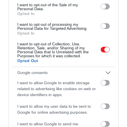
consent section.
I want to opt-out of the Sale of my
Nemrég elsöprő sikert aratott az Egy szobalány
Personal Data.
Opted In
vallomása című sorozat, amely hihetetlenül jól
ábrázolja főhőse kihívásokkal teli életét.
Alexet
I want to opt-out of processing my
(
Margaret Qualley
) követi, aki megpróbálja eltartani
Personal Data for Targeted Advertising.
Opted In
magát és lányát, miközben elmenekül érzelmileg
bántalmazó ex-pasija elől. A sorozat végigköveti,
I want to opt-out of Collection, Use,
ahogyan egyedülállóként eligazodik az életben, és
Retention, Sale, and/or Sharing of my
Personal Data that Is Unrelated with the
közben foglalkozik a kormánnyal, a családjával, és
Purposes for which it was collected.
Opted Out
stabil életet biztosít a lányának. A sorozat nyers és
érzelmes, tökéletes azok számára, akik szeretik, ha
Google consents
megszorongatják kicsit a szívüket.
I want to allow Google to enable storage
​4. A vezércsel (2020)
related to advertising like cookies on web or
device identifiers in apps.
A kultikus sorozat, A vezércsel tökéletes arra, hogy
I want to allow my user data to be sent to
egyhuzamban végignézd. Részben korabeli dráma,
Google for online advertising purposes.
részben felnőtté válás történet, amelynek
középpontjában
Beth Harmon
(
Anya Taylor-Joy
),
I want to allow Google to send me