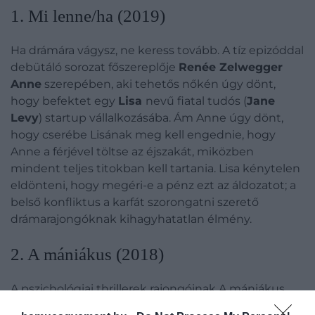
​1. Mi lenne/ha (2019)
Ha drámára vágysz, ne keress tovább. A tíz epizóddal
debütáló sorozat főszereplője
Renée Zelwegger
Anne
szerepében, aki tehetős nőkén úgy dönt,
hogy befektet egy
Lisa
nevű fiatal tudós (
Jane
Levy
) startup vállalkozásába. Ám Anne úgy dönt,
hogy cserébe Lisának meg kell engednie, hogy
Anne a férjével töltse az éjszakát, miközben
mindent teljes titokban kell tartania. Lisa kénytelen
eldönteni, hogy megéri-e a pénz ezt az áldozatot; a
belső konfliktus a karfát szorongatni szerető
drámarajongóknak kihagyhatatlan élmény.
​2. A mániákus (2018)
A pszichológiai thrillerek rajongóinak A mániákus
című sorozatot ajánljuk. A Netflix limitált sorozata