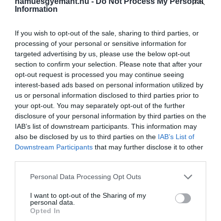
hamuesgyemant.hu -
Do Not Process My Personal
két látszólag egymástól független főszereplőre −
Information
Owenre
(
Jonah Hill
) és
Annie
-re (
Emma Stone
) −
összpontosít. Mindketten egy gyógyszerkísérletbe
If you wish to opt-out of the sale, sharing to third parties, or
kerülnek, amely azt ígéri, hogy meggyógyítja a
processing of your personal or sensitive information for
traumájukat és újra egésszé teszi őket. A sorozat
targeted advertising by us, please use the below opt-out
elég sötét, rejtélyes és fordulatos ahhoz, hogy órákig
section to confirm your selection. Please note that after your
opt-out request is processed you may continue seeing
a kanapéhoz láncoljon. Stone és Hill rajongói
interest-based ads based on personal information utilized by
különösen értékelni fogják a páros színészi
us or personal information disclosed to third parties prior to
alakítását és kettejük között működő sziporkázó
your opt-out. You may separately opt-out of the further
kémiát.
disclosure of your personal information by third parties on the
IAB’s list of downstream participants. This information may
also be disclosed by us to third parties on the
IAB’s List of
Downstream Participants
that may further disclose it to other
Ha tovább olvasnál:
5 posztapokaliptikus sorozat
third parties.
a Last of Us következő részéig
Please note that this website/app uses one or more Google
Personal Data Processing Opt Outs
services and may gather and store information including but
not limited to your visit or usage behaviour. You may click to
I want to opt-out of the Sharing of my
personal data.
grant or deny consent to Google and its third-party tags to
​3. Egy szobalány vallomása (2021)
Opted In
use your data for below specified purposes in below Google