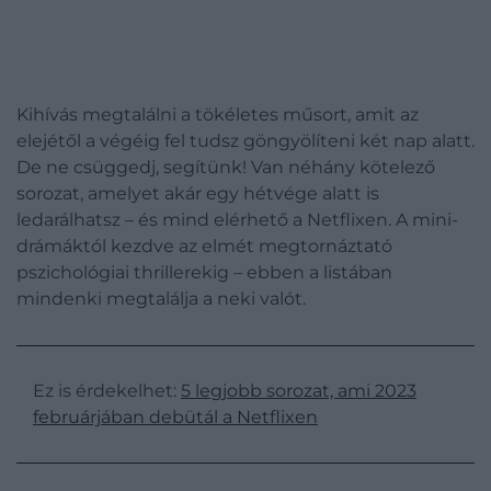
Kihívás megtalálni a tökéletes műsort, amit az
elejétől a végéig fel tudsz göngyölíteni két nap alatt.
De ne csüggedj, segítünk! Van néhány kötelező
sorozat, amelyet akár egy hétvége alatt is
ledarálhatsz – és mind elérhető a Netflixen. A mini-
drámáktól kezdve az elmét megtornáztató
pszichológiai thrillerekig – ebben a listában
mindenki megtalálja a neki valót.
Ez is érdekelhet:
5 legjobb sorozat, ami 2023
februárjában debütál a Netflixen