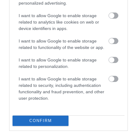
personalized advertising.
egy függőséggel küzdő, árván maradt
sakkcsodagyerek áll. A sorozatban alaposan feltárják
I want to allow Google to enable storage
a kábítószerrel való küzdelmét, így végig
related to analytics like cookies on web or
drukkolhatunk neki. A sorozat hét izgalmas
device identifiers in apps.
epizódban meséli el a sakksztorit.
I want to allow Google to enable storage
​5. Az örökösnő (2022)
related to functionality of the website or app.
I want to allow Google to enable storage
A New York-i társasági életet élő
Anna Sorokin
valós
related to personalization.
története által inspirálva jött létre a
Shonda Rhimes
által rendezett Az örökösnő. Akár ismered az igazi
I want to allow Google to enable storage
Anna Sorokint, akár nem, a széked karfájába
related to security, including authentication
functionality and fraud prevention, and other
kapaszkodva fogod várni, hogy megtudd, milyen
user protection.
cselszövést sikerül Annának legközelebb
véghezvinnie. A sorozat erős szereplőgárdával,
szellemes, koherens forgatókönyvvel és lenyűgöző
CONFIRM
kosztümökkel rendelkezik − mindezek együttesen
egy briliáns dráma minisorozatot alkotnak, amelyet
képtelenség lesz otthagyni.