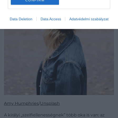
CONFIRM
Data Deletion
Data Access
Adatvédelmi szabályzat
Amy Humphries
/
Unsplash
A királyi „szelfiellenességnek” több oka is van: az