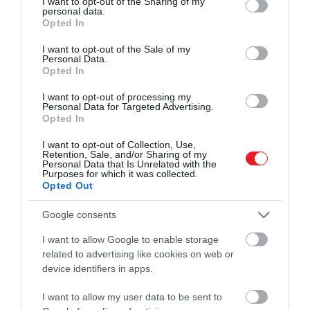
not limited to your visit or usage behaviour. You may click to
I want to opt-out of the Sharing of my
Ennek az az oka, hogy a családtagok egy időben
personal data.
grant or deny consent to Google and its third-party tags to
eléggé rászoktak erre a társasjátékra, és ez komoly
Opted In
use your data for below specified purposes in below Google
feszültséget generált a jelenlévők között.
consent section.
I want to opt-out of the Sale of my
Personal Data.
Opted In
Harisnya nélkül el se indulj otthonról!
I want to opt-out of processing my
Personal Data for Targeted Advertising.
Van egy olyan szabály, amit minden királyi hölgynek
Opted In
be kell tartania: soha nem szabad semmilyen királyi
eseményen harisnya nélkül megjelenniük!
I want to opt-out of Collection, Use,
Retention, Sale, and/or Sharing of my
Personal Data that Is Unrelated with the
Purposes for which it was collected.
Opted Out
Soha nem látni női királyi
Google consents
családtagot harisnya nélkül.
Azt mondanám, hogy ez az
I want to allow Google to enable storage
related to advertising like cookies on web or
egyetlen kemény, állhatatos
device identifiers in apps.
szabály, ami a királynő által
I want to allow my user data to be sent to
megkövetelt dolgokat illeti