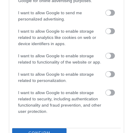
Google for online advertising purposes.
I want to allow Google to send me
personalized advertising.
– mondta évekkel ezelőtt
Victoria Arbiter
királyi
szakértő az INSIDER-nek.
I want to allow Google to enable storage
related to analytics like cookies on web or
Szelfiről ne is álmodj!
device identifiers in apps.
I want to allow Google to enable storage
related to functionality of the website or app.
I want to allow Google to enable storage
related to personalization.
I want to allow Google to enable storage
related to security, including authentication
functionality and fraud prevention, and other
user protection.