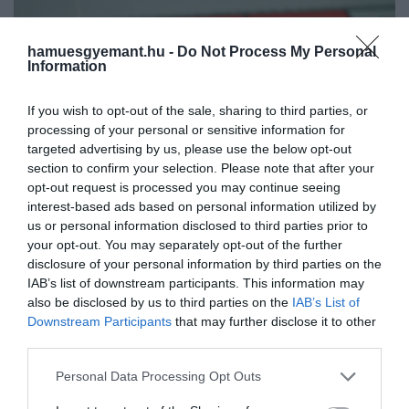
hamuesgyemant.hu -
Do Not Process My Personal
Information
If you wish to opt-out of the sale, sharing to third parties, or
processing of your personal or sensitive information for
targeted advertising by us, please use the below opt-out
section to confirm your selection. Please note that after your
opt-out request is processed you may continue seeing
interest-based ads based on personal information utilized by
us or personal information disclosed to third parties prior to
Joshua Hoehne
/
Unsplash
your opt-out. You may separately opt-out of the further
disclosure of your personal information by third parties on the
A lista talán legnehezebben értelmezhető pontja a
IAB’s list of downstream participants. This information may
királyi család Monopoly-tilalma. Sokáig senki nem
also be disclosed by us to third parties on the
IAB’s List of
értette, hogy mi is család vagy a körülöttük lévő
Downstream Participants
that may further disclose it to other
apparátus problémája. Egy idő után azonban
third parties.
kiderült a igazság: az ikonikus társasjátékot maga
Please note that this website/app uses one or more Google
Personal Data Processing Opt Outs
András herceg
tiltotta ki a királyi palotákból.
services and may gather and store information including but