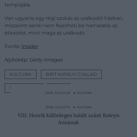
tempójára.
Van ugyanis egy régi szokás az uralkodói házban,
miszerint senki nem fejezheti be hamarabb az
étkezést, mint maga az uralkodó.
Forrás:
Insider
Nyitókép: Getty Images
KULTÚRA
BRIT KIRÁLYI CSALÁD
SZABÁLYOK
LISTA
2026. JÚLIUS 25. ● KULTÚRA
Ezt kellene tennie Meghan Markle-nek, ha
Katalin királyné…
2026. JÚLIUS 13. ● KULTÚRA
VIII. Henrik különleges halált szánt Boleyn
Annának