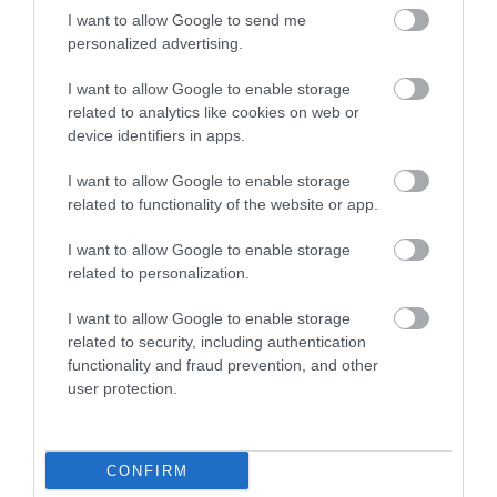
ülök és csak öregszem
I want to allow Google to send me
personalized advertising.
I want to allow Google to enable storage
– mondta a király.
related to analytics like cookies on web or
device identifiers in apps.
Nyitókép: Getty Images
I want to allow Google to enable storage
related to functionality of the website or app.
KULTÚRA
KAMILLA KIRÁLYNÉ
I want to allow Google to enable storage
KÁROLY KIRÁLY
KORONÁZÁS
related to personalization.
2026. JÚLIUS 19. ● KULTÚRA
A magyar dal, amit világszerte az
I want to allow Google to enable storage
öngyilkosok…
2026. JÚLIUS 9. ● KULTÚRA
related to security, including authentication
Anglia királynéja lehetett volna, de még a
functionality and fraud prevention, and other
nevét is…
user protection.
CONFIRM