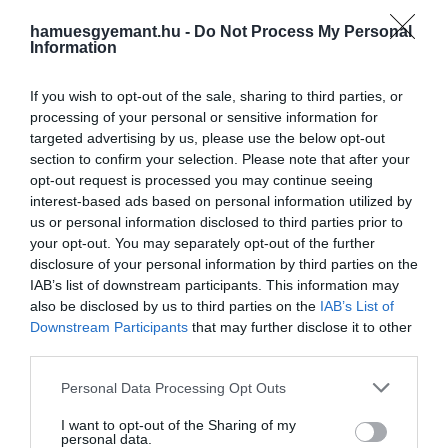
hamuesgyemant.hu -
Do Not Process My Personal
Information
Mozgás...mozogjatok, gyerünk,
If you wish to opt-out of the sale, sharing to third parties, or
gyertek ide!
processing of your personal or sensitive information for
targeted advertising by us, please use the below opt-out
section to confirm your selection. Please note that after your
opt-out request is processed you may continue seeing
interest-based ads based on personal information utilized by
Olvasd el ezt is!
Kamilla királyné egyedül utazott el −
us or personal information disclosed to third parties prior to
mi lehet az oka, hogy otthon hagyta Károlyt?
your opt-out. You may separately opt-out of the further
disclosure of your personal information by third parties on the
IAB’s list of downstream participants. This information may
also be disclosed by us to third parties on the
IAB’s List of
Downstream Participants
that may further disclose it to other
third parties.
Please note that this website/app uses one or more Google
Personal Data Processing Opt Outs
services and may gather and store information including but
not limited to your visit or usage behaviour. You may click to
I want to opt-out of the Sharing of my
personal data.
grant or deny consent to Google and its third-party tags to