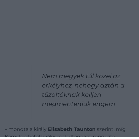
Nem megyek túl közel az
erkélyhez, nehogy aztán a
tűzoltóknak kelljen
megmenteniük engem
– mondta a király
Elisabeth Taunton
szerint, míg
Kamilla a fiatal királyi családtagokat rendezte: