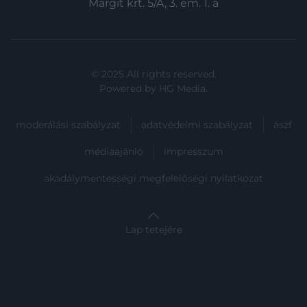
Margit krt. 5/A, 3. em. 1. a
© 2025 All rights reserved.
Powered by
HG Media
.
moderálási szabályzat
adatvédelmi szabályzat
ászf
médiaajánló
impresszum
akadálymentességi megfelelőségi nyilatkozat
Lap tetejére