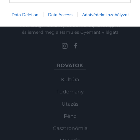
Data Deletion
Data Access
Adatvédelmi szabályzat
Művelődj, szórakozz, kíváncsiskodj, kóstolgass
és ismerd meg a Hamu és Gyémánt világát!
ROVATOK
Kultúra
Tudomány
Utazás
Pénz
Gasztronómia