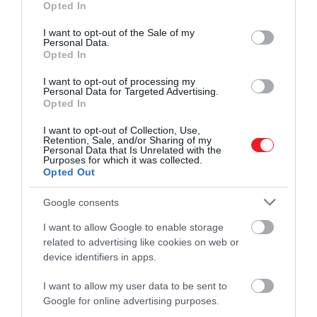
Opted In
use your data for below specified purposes in below Google
consent section.
I want to opt-out of the Sale of my
Personal Data.
Opted In
I want to opt-out of processing my
Personal Data for Targeted Advertising.
Opted In
I want to opt-out of Collection, Use,
Retention, Sale, and/or Sharing of my
Bár a koronázás másodpercre pontosan meg volt
Personal Data that Is Unrelated with the
Purposes for which it was collected.
szervezve, ennek ellenére történt egy kis csúszás,
Opted Out
amikor a király hamarabb érkezett meg a helyszínre,
mint Vilmos herceg és családja. Károlynak néhány
Google consents
percet a hintóban kellett várnia, ami nagyon nem
I want to allow Google to enable storage
tetszett neki.
related to advertising like cookies on web or
device identifiers in apps.
I want to allow my user data to be sent to
Hihetetlen, hogy ennyi ideig
Google for online advertising purposes.
tart, és dühös vagyok, mert itt