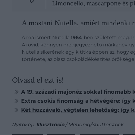
Limoncello, mascarpone és pis
A mostani Nutella, amiért mindenki 
A ma ismert Nutella
1964
-ben született meg. Pi
A rövid, könnyen megjegyezhető márkanév gyor
Nutella sikerének egyik titka éppen az, hogy e
története, az olasz csokoládékészítés öröksége
Olvasd el ezt is!
A 19. századi majonéz sokkal finomabb le
Extra csokis finomság a hétvégére: így k
Két hozzávaló, végtelen lehetőség: így 
Nyitókép:
Illusztráció
/ Mehaniq/Shutterstock