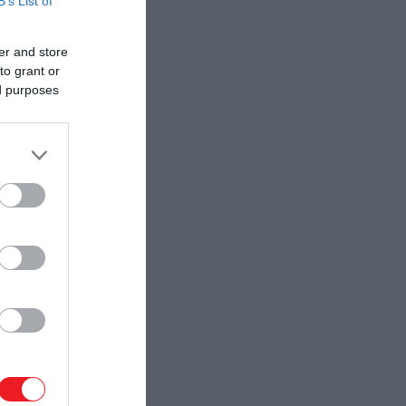
B’s List of
er and store
to grant or
ed purposes