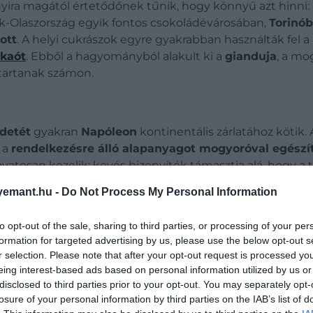
ira magától értetődőnek tűnik, hogy könnyű azt hinni: m
ak-Olaszország egyik fontos csokoládévárosában,
Torinó
ott
. A helyi cukrászok egyre gyakrabban használták fe
kaót
. Ebből a hagyományból alakult ki a
gianduja
, a mo
tartanak számon.
detét
gyakran
Napóleon
kontinentális zárlatához kötik.
 a
rendelkezésre álló alapanyagot mogyoróval egészít
vatosan kezelik: kevés bizonyíték támasztja alá, hogy 
s
van, hogy a csokoládé és a mogyoró párosítása fokozat
emant.hu -
Do Not Process My Personal Information
to opt-out of the sale, sharing to third parties, or processing of your per
formation for targeted advertising by us, please use the below opt-out s
r selection. Please note that after your opt-out request is processed y
eing interest-based ads based on personal information utilized by us or
disclosed to third parties prior to your opt-out. You may separately opt-
losure of your personal information by third parties on the IAB’s list of