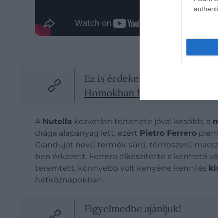
authenti
Ez is érdekelhet!
Homokban főzik a világ egyik
A
Nutella
közvetlen története jóval később, a
m
drága alapanyag lett, ezért
Pietro Ferrero
piemo
Giandujot nevű termék sűrű, tömbszerű massza v
ben érkezett. Ferrero elkészítette a kenhető v
teremtett: könnyebb volt kenyérre kenni és
ki
hétköznapokban.
Figyelmedbe ajánljuk!