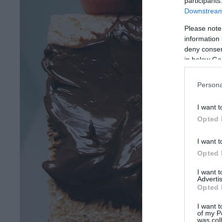
participants
Downstream 
Please note
information 
deny consent
in below Go
Persona
I want t
Opted 
I want t
Opted 
I want 
Advertis
Opted 
I want t
of my P
was col