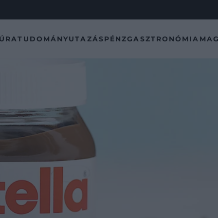
TÚRA
TUDOMÁNY
UTAZÁS
PÉNZ
GASZTRONÓMIA
MAG