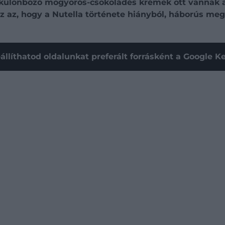
különböző mogyorós-csokoládés krémek ott vannak a 
az, hogy a Nutella története hiányból, háborús meg
állíthatod oldalunkat preferált forrásként a Google 