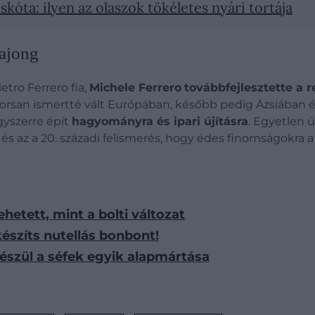
kóta: ilyen az olaszok tökéletes nyári tortája
rajong
etro Ferrero fia,
Michele Ferrero
továbbfejlesztette a r
san ismertté vált Európában, később pedig Ázsiában és
gyszerre épít
hagyományra és ipari újításra
. Egyetlen 
 és az a 20. századi felismerés, hogy édes finomságokra 
hetett, mint a bolti változat
észíts nutellás bonbont!
készül a séfek egyik alapmártása