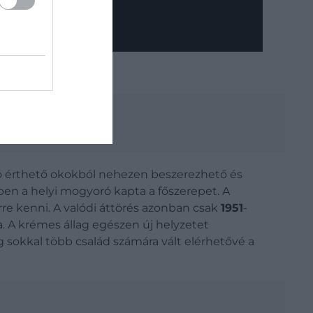
ó érthető okokból nehezen beszerezhető és
en a helyi mogyoró kapta a főszerepet. A
re kenni. A valódi áttörés azonban csak
1951
-
. A krémes állag egészen új helyzetet
g sokkal több család számára vált elérhetővé a