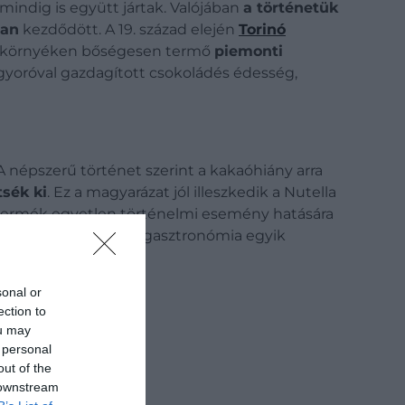
indig is együtt jártak. Valójában
a történetük
ban
kezdődött. A 19. század elején
Torinó
l a környéken bőségesen termő
piemonti
gyoróval gazdagított csokoládés édesség,
 A népszerű történet szerint a kakaóhiány arra
sék ki
. Ez a magyarázat jól illeszkedik a Nutella
a termék egyetlen történelmi esemény hatására
osan vált a piemonti gasztronómia egyik
sonal or
ection to
ou may
 personal
out of the
 downstream