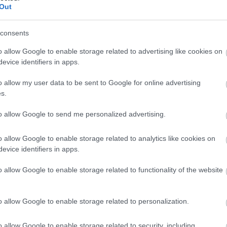
Out
consents
o allow Google to enable storage related to advertising like cookies on
evice identifiers in apps.
o allow my user data to be sent to Google for online advertising
s.
to allow Google to send me personalized advertising.
 édességek már a
Gianduja
nevet viselték – az elnevezés 
o allow Google to enable storage related to analytics like cookies on
evice identifiers in apps.
hető. Az 1865-ös torinói karnevál idején a
háromszögletű
sai közé tartoztak.
o allow Google to enable storage related to functionality of the website
o allow Google to enable storage related to personalization.
o allow Google to enable storage related to security, including