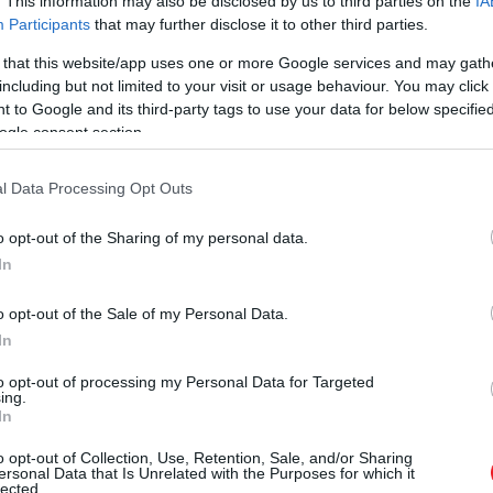
. This information may also be disclosed by us to third parties on the
IA
Participants
that may further disclose it to other third parties.
 that this website/app uses one or more Google services and may gath
including but not limited to your visit or usage behaviour. You may click 
 to Google and its third-party tags to use your data for below specifi
ogle consent section.
l Data Processing Opt Outs
o opt-out of the Sharing of my personal data.
In
o opt-out of the Sale of my Personal Data.
In
to opt-out of processing my Personal Data for Targeted
ing.
In
o opt-out of Collection, Use, Retention, Sale, and/or Sharing
ersonal Data that Is Unrelated with the Purposes for which it
lected.