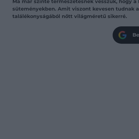
Ma már szinte természetesnek vesszük, hogy a 
süteményekben. Amit viszont kevesen tudnak az 
találékonyságából nőtt világméretű sikerré.
Be