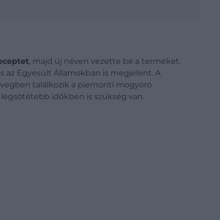
eceptet
, majd új néven vezette be a terméket.
 az Egyesült Államokban is megjelent. A
üvegben találkozik a piemonti mogyoró
a legsötétebb időkben is szükség van.