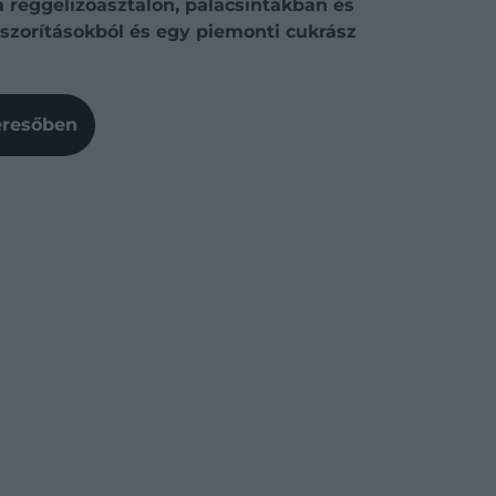
reggelizőasztalon, palacsintákban és
szorításokból és egy piemonti cukrász
Keresőben