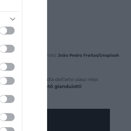
Fotó:
João Pedro Freitas/Unsplash
eredetileg a commedia dell’arte olasz népi
 kalapra emlékeztető gianduiotti