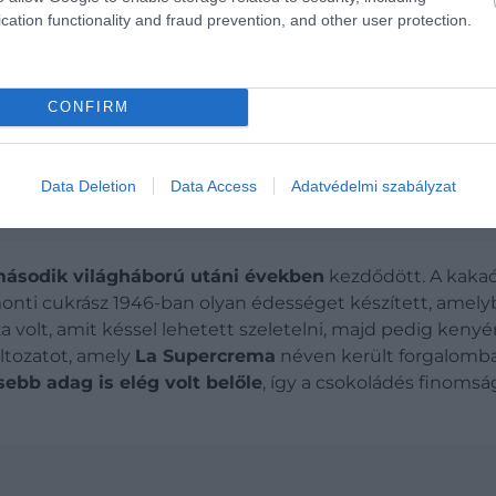
cation functionality and fraud prevention, and other user protection.
CONFIRM
Data Deletion
Data Access
Adatvédelmi szabályzat
 legkülönlegesebb kávéját
ásodik világháború utáni években
kezdődött. A kaka
nti cukrász 1946-ban olyan édességet készített, amelyb
olt, amit késsel lehetett szeletelni, majd pedig kenyér
áltozatot, amely
La Supercrema
néven került forgalomba
sebb adag is elég volt belőle
, így a csokoládés finomsá