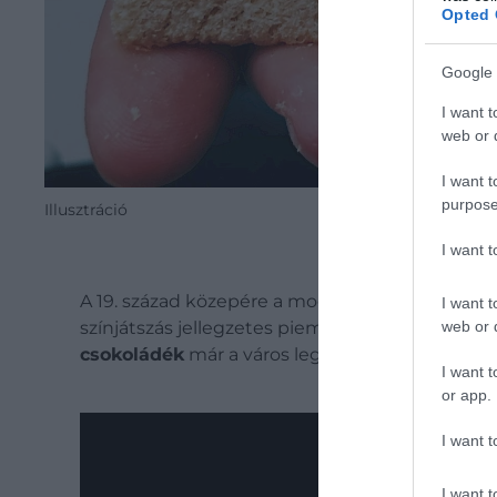
Opted 
Google 
I want t
web or d
I want t
purpose
Illusztráció
I want 
A 19. század közepére a mogyorós-csokoládés
I want t
web or d
színjátszás jellegzetes piemonti figurájához köt
csokoládék
már a város legismertebb specialitá
I want t
or app.
I want t
I want t