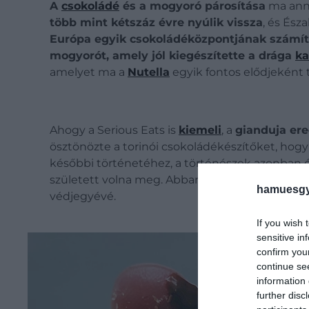
A
csokoládé
és a mogyoró párosítása
ma anny
több mint kétszáz évre nyúlik vissza
, és Ész
Európa egyik csokoládéközpontjának számít
mogyorót, amely jól kiegészítette a drága
ka
amelyet ma a
Nutella
egyik fontos elődjeként 
Ahogy a Serious Eats is
kiemeli
, a
gianduja ere
ösztönözte a torinói csokoládékészítőket, hogy
későbbi történetéhez, a történészek azonban ó
született volna meg. Abban viszont
egyetérté
hamuesgy
védjegyévé.
If you wish 
sensitive in
confirm you
continue se
information 
further disc